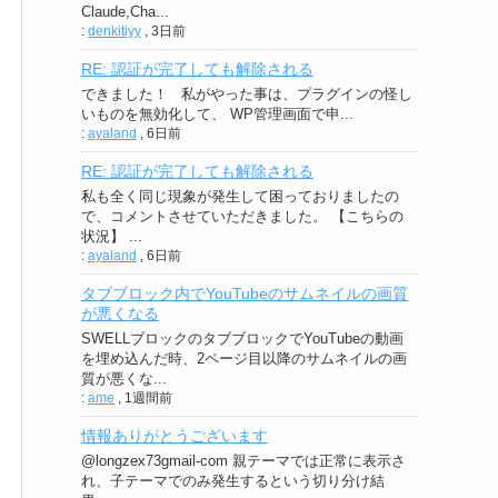
Claude,Cha...
:
denkitiyy
,
3日前
RE: 認証が完了しても解除される
できました！ 私がやった事は、プラグインの怪し
いものを無効化して、 WP管理画面で申...
:
ayaland
,
6日前
RE: 認証が完了しても解除される
私も全く同じ現象が発生して困っておりましたの
で、コメントさせていただきました。 【こちらの
状況】 ...
:
ayaland
,
6日前
タブブロック内でYouTubeのサムネイルの画質
が悪くなる
SWELLブロックのタブブロックでYouTubeの動画
を埋め込んだ時、2ページ目以降のサムネイルの画
質が悪くな...
:
ame
,
1週間前
情報ありがとうございます
@longzex73gmail-com 親テーマでは正常に表示さ
れ、子テーマでのみ発生するという切り分け結