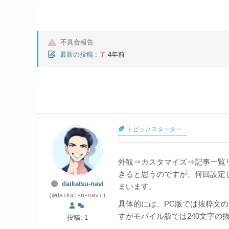
不具合報告
最新の投稿
:
了
4年前
トピックスターター
外観⇒カスタマイズ⇒記事一覧
きると思うのですが、何回設定
daikatsu-navi
まいます。
(@daikatsu-navi)
具体的には、PC版では抜粋文の
すがモバイル版では240文字の
投稿: 1