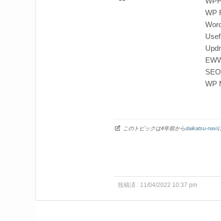
WPFo
WP R
Word
Usef
Upd
EWW
SEO
WP M
このトピックは4年前から
daikatsu-navi
投稿済 : 11/04/2022 10:37 pm