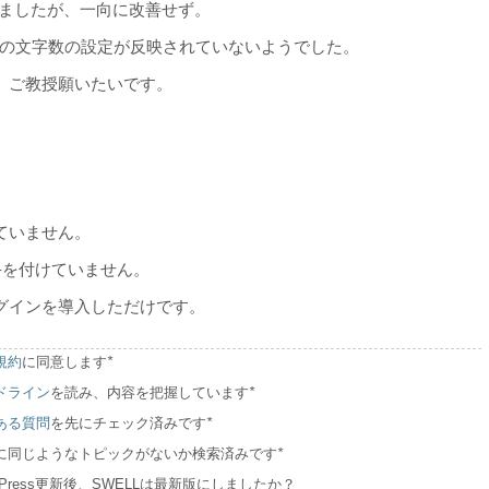
いましたが、一向に改善せず。
文の文字数の設定が反映されていないようでした。
、ご教授願いたいです。
ていません。
手を付けていません。
グインを導入しただけです。
規約
に同意します
*
ドライン
を読み、内容を把握しています
*
ある質問
を先にチェック済みです
*
に同じようなトピックがないか検索済みです
*
dPress更新後、SWELLは最新版にしましたか？