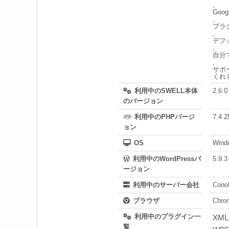
,
Go
,
プラ
,
デフ
,
自分
,
サポ
くれ
利用中のSWELL本体
2.6.0
のバージョン
利用中のPHPバージ
7.4.2
ョン
OS
Wind
利用中のWordPressバ
5.9.3
ージョン
利用中のサーバー会社
Cono
ブラウザ
Chro
利用中のプラグイン一
XML 
覧