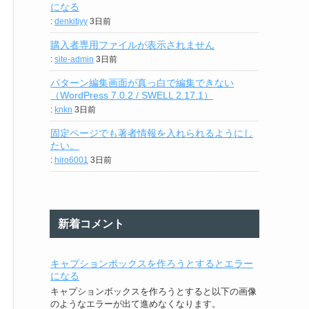
になる
:
denkitiyy
3日前
購入者専用ファイルが表示されません
:
site-admin
3日前
パターン編集画面が真っ白で編集できない
（WordPress 7.0.2 / SWELL 2.17.1）
:
knkn
3日前
固定ページでも著者情報を入れられるようにし
たい。
:
hiro6001
3日前
新着コメント
キャプションボックスを作ろうとするとエラー
になる
キャプションボックスを作ろうとすると以下の画像
のようなエラーが出て進めなくなります。