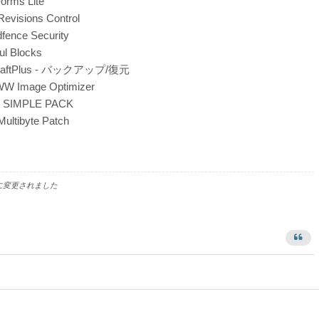
rms Lite
evisions Control
fence Security
ul Blocks
raftPlus - バックアップ/復元
W Image Optimizer
 SIMPLE PACK
ultibyte Patch
に変更されました