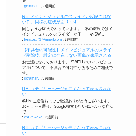
果、...
:
gotamaru
,
2週間前
RE: メインビジュアルのスライドが反映されな
い件、同様の症状があります
同じような症状で困っています。 私の環境ではメ
インビジュアルのスライダーが子テーマ(SW...
:
longzex73@gmail.com
,
2週間前
【不具合の可能性】メインビジュアルのスライ
ド削除後、設定に存在しない画像が表示される
お世話になっております。 SWELLのメインビジュ
アルについて、不具合の可能性があるためご相談で
す。 ...
:
gotamaru
,
3週間前
RE: カテゴリーページが白くなって表示されな
い
@his ご返信およびご確認ありがとうございます。
おっしゃる通り、Google検索を行い似たような症状
で...
:
chiikawake
,
3週間前
RE: カテゴリーページが白くなって表示されな
い