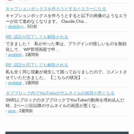
キャプションボックスを作ろうとするとエラーになる
キャプションボックスを作ろうとすると以下の画像のようなエラ
ーが出て進めなくなります。 Claude,Cha...
:
denkitiyy
,
5日前
RE: 認証が完了しても解除される
できました！ 私がやった事は、プラグインの怪しいものを無効
化して、 WP管理画面で申...
:
ayaland
,
1週間前
RE: 認証が完了しても解除される
私も全く同じ現象が発生して困っておりましたので、コメントさ
せていただきました。 【こちらの状況】 ...
:
ayaland
,
1週間前
タブブロック内でYouTubeのサムネイルの画質が悪くなる
SWELLブロックのタブブロックでYouTubeの動画を埋め込んだ
時、2ページ目以降のサムネイルの画質が悪くな...
:
ame
,
2週間前