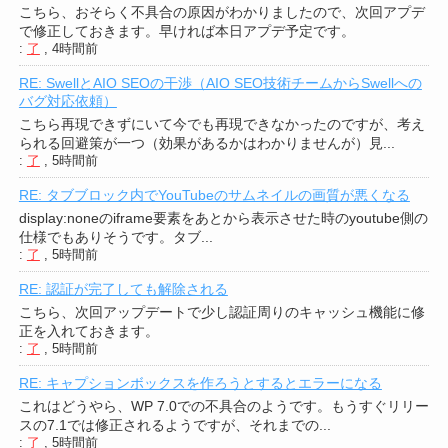
こちら、おそらく不具合の原因がわかりましたので、次回アプデ
で修正しておきます。早ければ本日アプデ予定です。
:
了
,
4時間前
RE: SwellとAIO SEOの干渉（AIO SEO技術チームからSwellへの
バグ対応依頼）
こちら再現できずにいて今でも再現できなかったのですが、考え
られる回避策が一つ（効果があるかはわかりませんが）見...
:
了
,
5時間前
RE: タブブロック内でYouTubeのサムネイルの画質が悪くなる
display:noneのiframe要素をあとから表示させた時のyoutube側の
仕様でもありそうです。タブ...
:
了
,
5時間前
RE: 認証が完了しても解除される
こちら、次回アップデートで少し認証周りのキャッシュ機能に修
正を入れておきます。
:
了
,
5時間前
RE: キャプションボックスを作ろうとするとエラーになる
これはどうやら、WP 7.0での不具合のようです。もうすぐリリー
スの7.1では修正されるようですが、それまでの...
:
了
,
5時間前