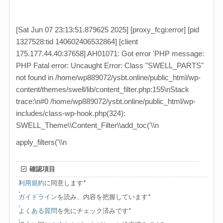
[Sat Jun 07 23:13:51.879625 2025] [proxy_fcgi:error] [pid
1327528:tid 140602406532864] [client
175.177.44.40:37658] AH01071: Got error 'PHP message:
PHP Fatal error: Uncaught Error: Class "SWELL_PARTS"
not found in /home/wp889072/ysbt.online/public_html/wp-
content/themes/swell/lib/content_filter.php:155\nStack
trace:\n#0 /home/wp889072/ysbt.online/public_html/wp-
includes/class-wp-hook.php(324):
SWELL_Theme\\Content_Filter\\add_toc('\\n
apply_filters('\\n
確認項目
利用規約
に同意します
*
,
ガイドライン
を読み、内容を把握しています
*
,
よくある質問
を先にチェック済みです
*
,