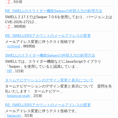
:
了
,
6分前
RE: SWELLのスライダー機能Swiperの外部入力の処理方法
SWELL 2.17.1ではSwiper 7.0.6を使用しており、バージョン上は
CVE-2026-27212...
:
了
,
3時間前
RE: SWELLERSアカウントのメールアドレスの変更
メールアドレス変更に伴うテスト投稿です
:
richmind
,
8時間前
SWELLのスライダー機能Swiperの外部入力の処理方法
SWELLでは、スライダー機能などにJavaScriptライブラリ
「Swiper」を使用していると認識していま...
:
HR
,
1日前
タームナビゲーションのデザイン変更と表示について
タームナビゲーションのデザイン変更と表示について 質問を失
礼いたします！ タームナビゲー...
:
botanical-study
,
2日前
RE: SWELLERSアカウントのメールアドレスの変更
メールアドレス変更に伴うテスト投稿です。
:
hanacom
,
3日前