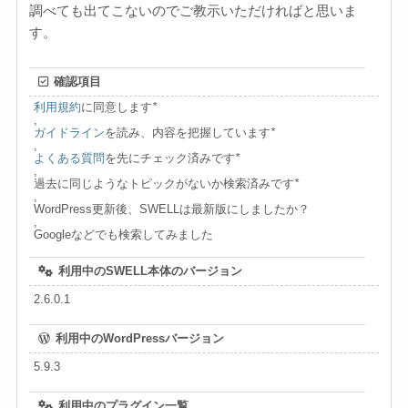
調べても出てこないのでご教示いただければと思いま
す。
確認項目
利用規約
に同意します
*
,
ガイドライン
を読み、内容を把握しています
*
,
よくある質問
を先にチェック済みです
*
,
過去に同じようなトピックがないか検索済みです
*
,
WordPress更新後、SWELLは最新版にしましたか？
,
Googleなどでも検索してみました
利用中のSWELL本体のバージョン
2.6.0.1
利用中のWordPressバージョン
5.9.3
利用中のプラグイン一覧