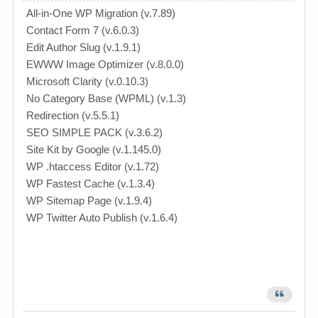
All-in-One WP Migration (v.7.89)
Contact Form 7 (v.6.0.3)
Edit Author Slug (v.1.9.1)
EWWW Image Optimizer (v.8.0.0)
Microsoft Clarity (v.0.10.3)
No Category Base (WPML) (v.1.3)
Redirection (v.5.5.1)
SEO SIMPLE PACK (v.3.6.2)
Site Kit by Google (v.1.145.0)
WP .htaccess Editor (v.1.72)
WP Fastest Cache (v.1.3.4)
WP Sitemap Page (v.1.9.4)
WP Twitter Auto Publish (v.1.6.4)