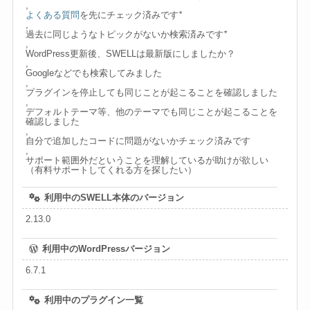
,
よくある質問
を先にチェック済みです
*
,
過去に同じようなトピックがないか検索済みです
*
,
WordPress更新後、SWELLは最新版にしましたか？
,
Googleなどでも検索してみました
,
プラグインを停止しても同じことが起こることを確認しました
,
デフォルトテーマ等、他のテーマでも同じことが起こることを
確認しました
,
自分で追加したコードに問題がないかチェック済みです
,
サポート範囲外だということを理解しているが助けが欲しい
（有料サポートしてくれる方を探したい）
利用中のSWELL本体のバージョン
2.13.0
利用中のWordPressバージョン
6.7.1
利用中のプラグイン一覧