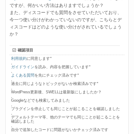
ですが、何かいい方法はありますでしょうか？
また、ディスコードでも質問をさせていただいており、
今一つ使い分けがわかっていないのですが、こちらとデ
ィスコードはどのような使い分けがされているでしょう
か？
確認項目
利用規約
に同意します
*
,
ガイドライン
を読み、内容を把握しています
*
,
よくある質問
を先にチェック済みです
*
,
過去に同じようなトピックがないか検索済みです
*
,
WordPress更新後、SWELLは最新版にしましたか？
,
Googleなどでも検索してみました
,
プラグインを停止しても同じことが起こることを確認しました
,
デフォルトテーマ等、他のテーマでも同じことが起こることを
確認しました
,
自分で追加したコードに問題がないかチェック済みです
,