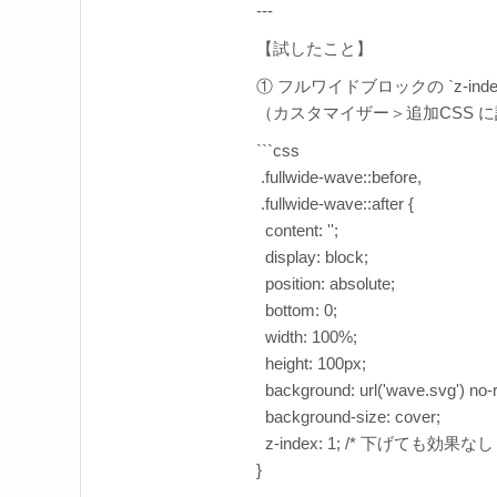
---
【試したこと】
① フルワイドブロックの `z-ind
（カスタマイザー＞追加CSS 
```css
.fullwide-wave::before,
.fullwide-wave::after {
content: '';
display: block;
position: absolute;
bottom: 0;
width: 100%;
height: 100px;
background: url('wave.svg') no-
background-size: cover;
z-index: 1; /* 下げても効果なし 
}