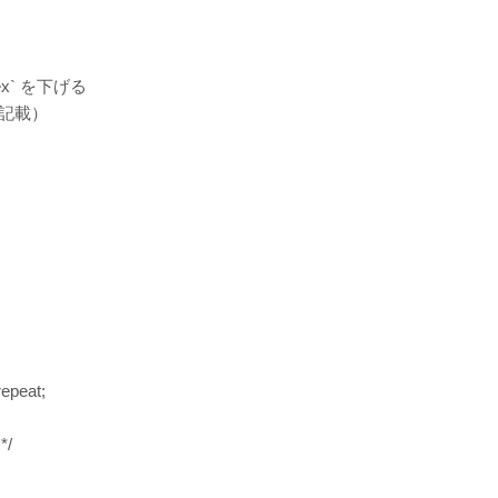
ex` を下げる
に記載）
repeat;
*/