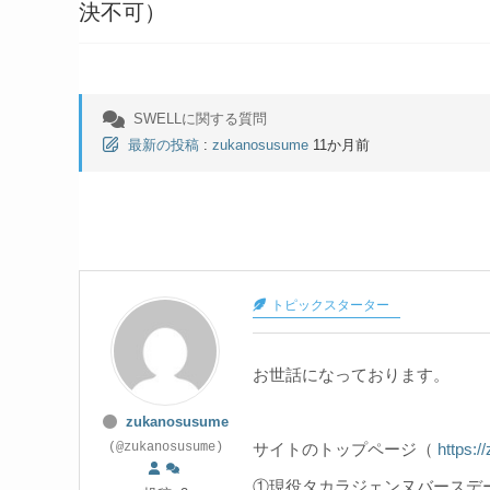
決不可）
SWELLに関する質問
最新の投稿
:
zukanosusume
11か月前
トピックスターター
お世話になっております。
zukanosusume
サイトのトップページ（
https:/
(@zukanosusume)
①現役タカラジェンヌバースデ