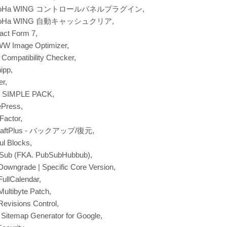
noHa WING コントロールパネルプラグイン,
noHa WING 自動キャッシュクリア,
act Form 7,
 Image Optimizer,
Compatibility Checker,
ipp,
er,
 SIMPLE PACK,
ePress,
Factor,
raftPlus - バックアップ/復元,
ul Blocks,
ub (FKA. PubSubHubbub),
owngrade | Specific Core Version,
ullCalendar,
ultibyte Patch,
evisions Control,
Sitemap Generator for Google,