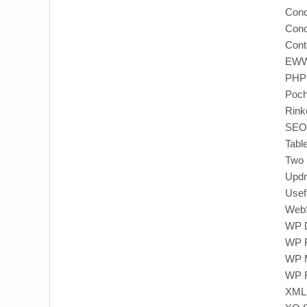
Co
Co
Cont
EWWW
PHP 
Poch
Rink
SEO
Tabl
Two 
Upd
Usef
WebS
WP D
WP F
WP M
WP R
XML 