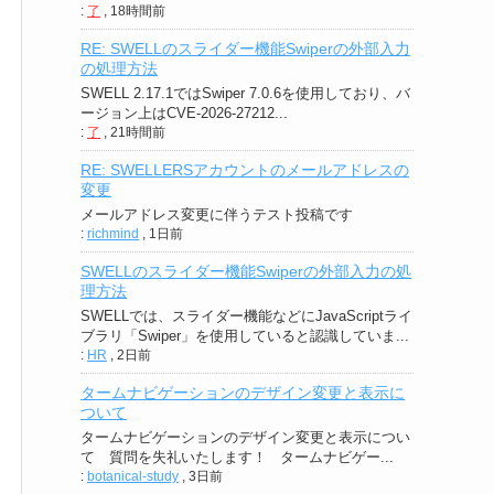
:
了
,
18時間前
RE: SWELLのスライダー機能Swiperの外部入力
の処理方法
SWELL 2.17.1ではSwiper 7.0.6を使用しており、バ
ージョン上はCVE-2026-27212...
:
了
,
21時間前
RE: SWELLERSアカウントのメールアドレスの
変更
メールアドレス変更に伴うテスト投稿です
:
richmind
,
1日前
SWELLのスライダー機能Swiperの外部入力の処
理方法
SWELLでは、スライダー機能などにJavaScriptライ
ブラリ「Swiper」を使用していると認識していま...
:
HR
,
2日前
タームナビゲーションのデザイン変更と表示に
ついて
タームナビゲーションのデザイン変更と表示につい
て 質問を失礼いたします！ タームナビゲー...
:
botanical-study
,
3日前