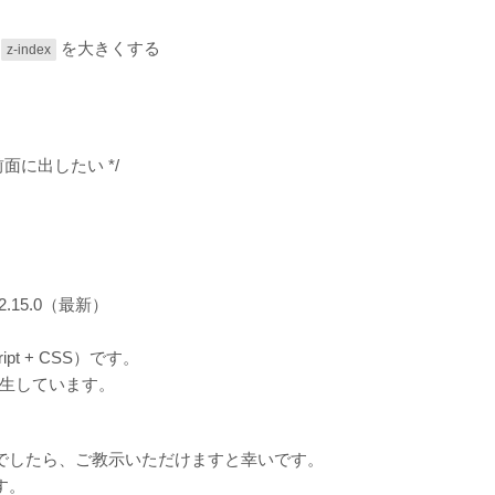
の
を大きくする
z-index
より前面に出したい */
.15.0（最新）
pt + CSS）です。
発生しています。
でしたら、ご教示いただけますと幸いです。
す。