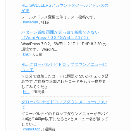
RE: SWELLERSアカウントのメールアドレスの
変更
メールアドレス変更に伴うテスト投稿です。
:
hanacom
,
4日前
パターン編集画面が真っ白で編集できない
（WordPress 7.0.2 / SWELL 2.17.1）
WordPress 7.0.2、SWELL 2.17.1、PHP 8.2.30 の
環境です。 WordPr...
:
knkn
,
6日前
RE: グローバルナビドロップダウンメニューに
ついて
＞自分で追加したコードに問題がないかチェック済
みです ご自身で追加されたコードをもう一度見直
してみてくださ...
:
His-
,
1週間前
グローバルナビドロップダウンメニューについ
て
グローバルナビのドロップダウンメニューがデバイ
ス幅が1440px以下になると>とメニュー名が被って
しまい...
:
chum0322
,
1週間前