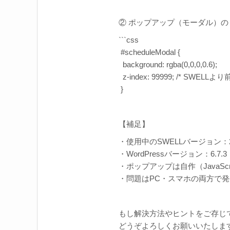
② ポップアップ（モーダル）
```css
#scheduleModal {
background: rgba(0,0,0,0.6);
z-index: 99999; /* SWELL
}
【補足】
・使用中のSWELLバージョン：2
・WordPressバージョン：6.7.3
・ポップアップは自作（JavaScri
・問題はPC・スマホの両方で
もし解決方法やヒントをご存じ
どうぞよろしくお願いいたしま