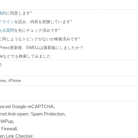
規約
に同意します
*
ドライン
を読み、内容を把握しています
*
ある質問
を先にチェック済みです
*
に同じようなトピックがないか検索済みです
*
dPress更新後、SWELLは最新版にしましたか？
ogleなどでも検索してみました
0
ows, iPhone
nced Google reCAPTCHA,
met Anti-spam: Spam Protection,
kWPup,
Firewall,
en Link Checker,