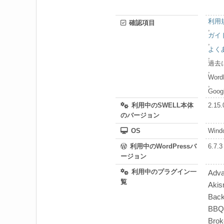
利用
確認項目
,
ガイ
,
よく
,
過去
,
Wor
,
Go
利用中のSWELL本体
2.15.
のバージョン
OS
Wind
利用中のWordPressバ
6.7.3
ージョン
利用中のプラグイン一
Adva
覧
Akis
Bac
BBQ 
Brok