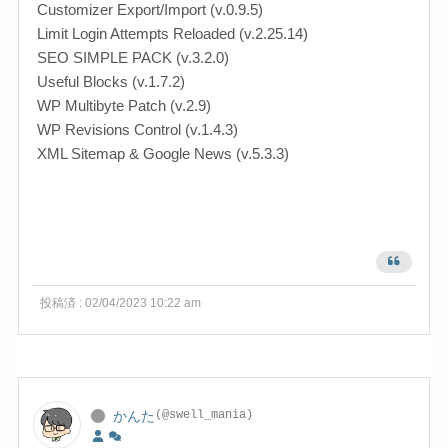
Customizer Export/Import (v.0.9.5)
Limit Login Attempts Reloaded (v.2.25.14)
SEO SIMPLE PACK (v.3.2.0)
Useful Blocks (v.1.7.2)
WP Multibyte Patch (v.2.9)
WP Revisions Control (v.1.4.3)
XML Sitemap & Google News (v.5.3.3)
投稿済 : 02/04/2023 10:22 am
かんた
(@swell_mania)