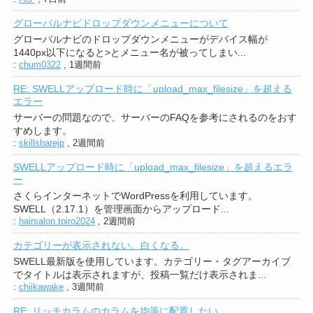
グローバルナビドロップダウンメニューについて
グローバルナビのドロップダウンメニューがデバイス幅が
1440px以下になると>とメニュー名が被ってしまい...
:
chum0322
,
1週間前
RE: SWELLアップロード時に「upload_max_filesize」を超える
エラー
サーバーの問題なので、サーバーのFAQを参考にされるのをおす
すめします。
:
skillsharejp
,
2週間前
SWELLアップロード時に「upload_max_filesize」を超えるエラ
ー
さくらインターネットでWordPressを利用しています。
SWELL（2.17.1）を管理画面からアップロード...
:
hairsalon.toiro2024
,
2週間前
カテゴリーが表示されない。白くなる。
SWELL最新版を使用しています。カテゴリー・タグアーカイブ
でタイトルは表示されますが、投稿一覧だけ表示されま...
:
chiikawake
,
3週間前
RE: リッチカラムのカラムを均等に配置したい