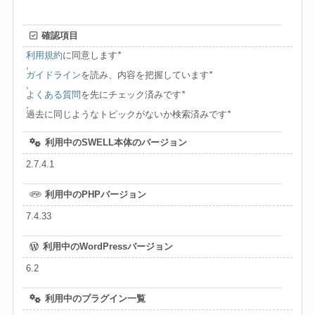
確認項目
利用規約
に同意します
*
,
ガイドライン
を読み、内容を把握しています
*
,
よくある質問
を先にチェック済みです
*
,
過去に同じようなトピックがないか検索済みです
*
利用中のSWELL本体のバージョン
2.7.4.1
利用中のPHPバージョン
7.4.33
利用中のWordPressバージョン
6.2
利用中のプラグイン一覧