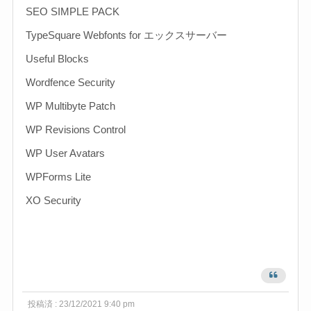
SEO SIMPLE PACK
TypeSquare Webfonts for エックスサーバー
Useful Blocks
Wordfence Security
WP Multibyte Patch
WP Revisions Control
WP User Avatars
WPForms Lite
XO Security
投稿済 : 23/12/2021 9:40 pm