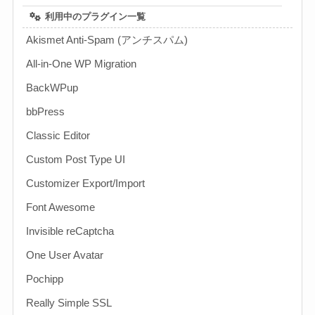
利用中のプラグイン一覧
Akismet Anti-Spam (アンチスパム)
All-in-One WP Migration
BackWPup
bbPress
Classic Editor
Custom Post Type UI
Customizer Export/Import
Font Awesome
Invisible reCaptcha
One User Avatar
Pochipp
Really Simple SSL