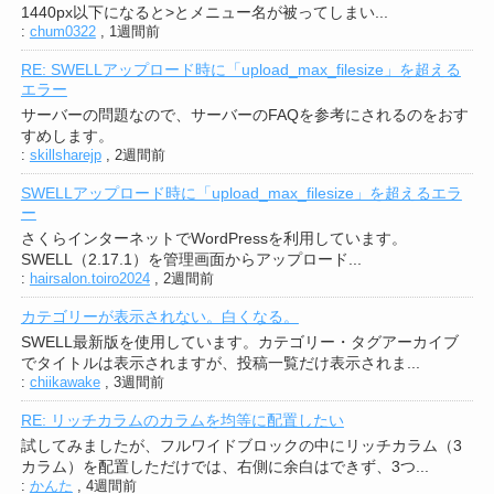
1440px以下になると>とメニュー名が被ってしまい...
:
chum0322
,
1週間前
RE: SWELLアップロード時に「upload_max_filesize」を超える
エラー
サーバーの問題なので、サーバーのFAQを参考にされるのをおす
すめします。
:
skillsharejp
,
2週間前
SWELLアップロード時に「upload_max_filesize」を超えるエラ
ー
さくらインターネットでWordPressを利用しています。
SWELL（2.17.1）を管理画面からアップロード...
:
hairsalon.toiro2024
,
2週間前
カテゴリーが表示されない。白くなる。
SWELL最新版を使用しています。カテゴリー・タグアーカイブ
でタイトルは表示されますが、投稿一覧だけ表示されま...
:
chiikawake
,
3週間前
RE: リッチカラムのカラムを均等に配置したい
試してみましたが、フルワイドブロックの中にリッチカラム（3
カラム）を配置しただけでは、右側に余白はできず、3つ...
:
かんた
,
4週間前