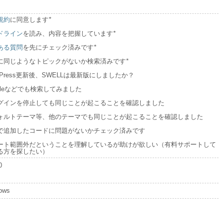
規約
に同意します
*
ドライン
を読み、内容を把握しています
*
ある質問
を先にチェック済みです
*
に同じようなトピックがないか検索済みです
*
dPress更新後、SWELLは最新版にしましたか？
ogleなどでも検索してみました
グインを停止しても同じことが起こることを確認しました
ォルトテーマ等、他のテーマでも同じことが起こることを確認しました
で追加したコードに問題がないかチェック済みです
ート範囲外だということを理解しているが助けが欲しい（有料サポートして
る方を探したい）
0
ows