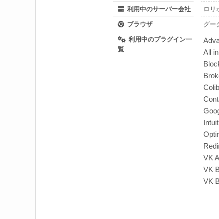
利用中のサーバー会社
ロリ
ブラウザ
グー
利用中のプラグイン一
Adva
覧
All 
Bloc
Brok
Colib
Cont
Goog
Intu
Opti
Redi
VK A
VK B
VK B