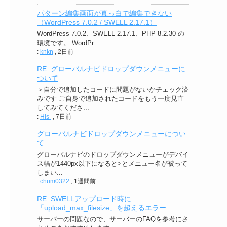
パターン編集画面が真っ白で編集できない
（WordPress 7.0.2 / SWELL 2.17.1）
WordPress 7.0.2、SWELL 2.17.1、PHP 8.2.30 の
環境です。 WordPr...
:
knkn
,
2日前
RE: グローバルナビドロップダウンメニューに
ついて
＞自分で追加したコードに問題がないかチェック済
みです ご自身で追加されたコードをもう一度見直
してみてくださ...
:
His-
,
7日前
グローバルナビドロップダウンメニューについ
て
グローバルナビのドロップダウンメニューがデバイ
ス幅が1440px以下になると>とメニュー名が被って
しまい...
:
chum0322
,
1週間前
RE: SWELLアップロード時に
「upload_max_filesize」を超えるエラー
サーバーの問題なので、サーバーのFAQを参考にさ