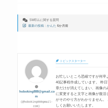
SWELLに関する質問
最新の投稿
:
かんた
6か月前
トピックスターター
お忙しいところ恐縮ですが何卒よ
40記事程作成しています。 昨
章だけが消えてしまい、画像の
hoboking888@gmail.co
に変更すると文字と画像が復活し
m
がそのやり方がわかりません。
(@hoboking888gmail-
しくお願いいたします。
com)