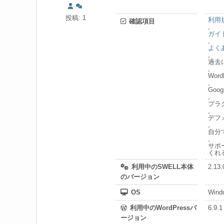
投稿: 1
利用
確認項目
,
ガイ
,
よく
,
過去
,
Wor
,
Go
,
プラ
,
デフ
,
自分
,
サポ
くれ
利用中のSWELL本体
2.13.
のバージョン
OS
Wind
利用中のWordPressバ
6.9.1
ージョン