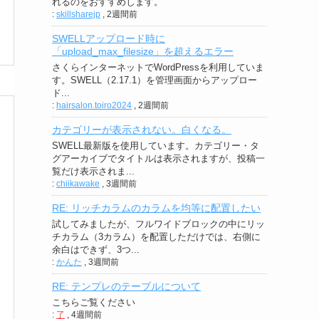
れるのをおすすめします。
:
skillsharejp
,
2週間前
SWELLアップロード時に
「upload_max_filesize」を超えるエラー
さくらインターネットでWordPressを利用していま
す。SWELL（2.17.1）を管理画面からアップロー
ド...
:
hairsalon.toiro2024
,
2週間前
カテゴリーが表示されない。白くなる。
SWELL最新版を使用しています。カテゴリー・タ
グアーカイブでタイトルは表示されますが、投稿一
覧だけ表示されま...
:
chiikawake
,
3週間前
RE: リッチカラムのカラムを均等に配置したい
試してみましたが、フルワイドブロックの中にリッ
チカラム（3カラム）を配置しただけでは、右側に
余白はできず、3つ...
:
かんた
,
3週間前
RE: テンプレのテーブルについて
こちらご覧ください
:
了
,
4週間前