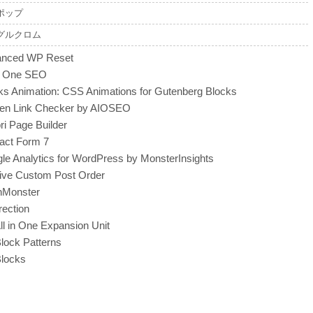
ポップ
グルクロム
nced WP Reset
in One SEO
ks Animation: CSS Animations for Gutenberg Blocks
en Link Checker by AIOSEO
ri Page Builder
act Form 7
le Analytics for WordPress by MonsterInsights
itive Custom Post Order
nMonster
rection
ll in One Expansion Unit
lock Patterns
locks