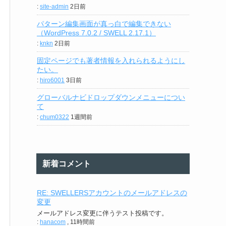
:
site-admin
2日前
パターン編集画面が真っ白で編集できない
（WordPress 7.0.2 / SWELL 2.17.1）
:
knkn
2日前
固定ページでも著者情報を入れられるようにし
たい。
:
hiro6001
3日前
グローバルナビドロップダウンメニューについ
て
:
chum0322
1週間前
新着コメント
RE: SWELLERSアカウントのメールアドレスの
変更
メールアドレス変更に伴うテスト投稿です。
:
hanacom
,
11時間前