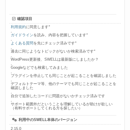
確認項目
利用規約
に同意します
*
,
ガイドライン
を読み、内容を把握しています
*
,
よくある質問
を先にチェック済みです
*
,
過去に同じようなトピックがないか検索済みです
*
,
WordPress更新後、SWELLは最新版にしましたか？
,
Googleなどでも検索してみました
,
プラグインを停止しても同じことが起こることを確認しました
,
デフォルトテーマ等、他のテーマでも同じことが起こることを
確認しました
,
自分で追加したコードに問題がないかチェック済みです
,
サポート範囲外だということを理解しているが助けが欲しい
（有料サポートしてくれる方を探したい）
利用中のSWELL本体のバージョン
2.15.0