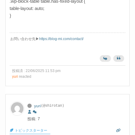
.wp-block-table table.has-fixed-layout {
table-layout: auto;
}
お問い合わせ先▶︎
https://blog-mi.com/contact/
投稿済 : 22/06/2025 11:53 pm
yuri
reacted
yuri
(@shirotan)
投稿: 7
トピックスターター