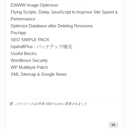
EWWW Image Optimizer
Flying Scripts: Delay JavaScript to Improve Site Speed &
Performance
Optimize Database after Deleting Revisions
Pochipp
SEO SIMPLE PACK
UpdraftPlus - バックアップ/復元
Useful Blocks
Wordfence Security
WP Multibyte Patch
XML Sitemap & Google News
このトピックは1年前 3回から
yuri
に変更されました