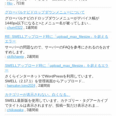
:
His-
,
7日前
グローバルナビドロップダウンメニューについて
グローバルナビのドロップダウンメニューがデバイス幅が
1440px以下になると>とメニュー名が被ってしまい...
:
chum0322
,
1週間前
RE: SWELLアップロード時に「upload_max_filesize」を超える
エラー
サーバーの問題なので、サーバーのFAQを参考にされるのをおす
すめします。
:
skillsharejp
,
2週間前
SWELLアップロード時に「upload_max_filesize」を超えるエラ
ー
さくらインターネットでWordPressを利用しています。
SWELL（2.17.1）を管理画面からアップロード...
:
hairsalon.toiro2024
,
2週間前
カテゴリーが表示されない。白くなる。
SWELL最新版を使用しています。カテゴリー・タグアーカイブ
でタイトルは表示されますが、投稿一覧だけ表示されま...
:
chiikawake
,
3週間前