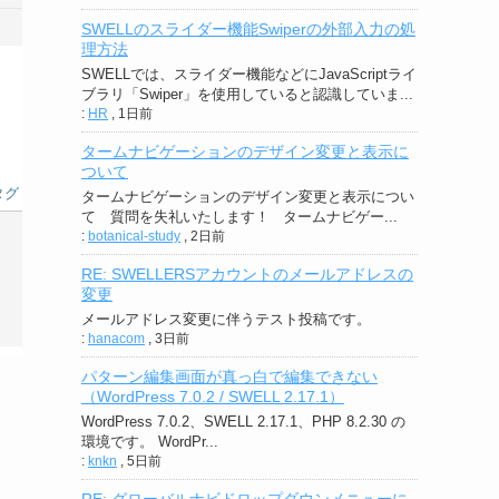
SWELLのスライダー機能Swiperの外部入力の処
理方法
SWELLでは、スライダー機能などにJavaScriptライ
ブラリ「Swiper」を使用していると認識していま...
:
HR
,
1日前
タームナビゲーションのデザイン変更と表示に
ついて
タグ
タームナビゲーションのデザイン変更と表示につい
て 質問を失礼いたします！ タームナビゲー...
:
botanical-study
,
2日前
RE: SWELLERSアカウントのメールアドレスの
変更
メールアドレス変更に伴うテスト投稿です。
:
hanacom
,
3日前
パターン編集画面が真っ白で編集できない
（WordPress 7.0.2 / SWELL 2.17.1）
WordPress 7.0.2、SWELL 2.17.1、PHP 8.2.30 の
環境です。 WordPr...
:
knkn
,
5日前
RE: グローバルナビドロップダウンメニューに