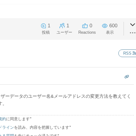
1
1
0
600
投稿
ユーザー
Reactions
表示
RSS
、ユーザーデータのユーザー名&メールアドレスの変更方法を教えてく
す。
規約
に同意します
*
ドライン
を読み、内容を把握しています
*
ある質問
を先にチェック済みです
*