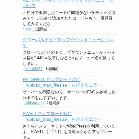
ついて
＞自分で追加したコードに問題がないかチェック済
みです ご自身で追加されたコードをもう一度見直
してみてくださ...
:
His-
,
1週間前
グローバルナビドロップダウンメニューについ
て
グローバルナビのドロップダウンメニューがデバイ
ス幅が1440px以下になると>とメニュー名が被って
しまい...
:
chum0322
,
1週間前
RE: SWELLアップロード時に
「upload_max_filesize」を超えるエラー
サーバーの問題なので、サーバーのFAQを参考にさ
れるのをおすすめします。
:
skillsharejp
,
2週間前
SWELLアップロード時に
「upload_max_filesize」を超えるエラー
さくらインターネットでWordPressを利用していま
す。SWELL（2.17.1）を管理画面からアップロー
ド...