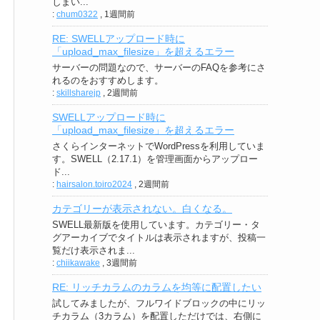
しまい...
:
chum0322
,
1週間前
RE: SWELLアップロード時に
「upload_max_filesize」を超えるエラー
サーバーの問題なので、サーバーのFAQを参考にさ
れるのをおすすめします。
:
skillsharejp
,
2週間前
SWELLアップロード時に
「upload_max_filesize」を超えるエラー
さくらインターネットでWordPressを利用していま
す。SWELL（2.17.1）を管理画面からアップロー
ド...
:
hairsalon.toiro2024
,
2週間前
カテゴリーが表示されない。白くなる。
SWELL最新版を使用しています。カテゴリー・タ
グアーカイブでタイトルは表示されますが、投稿一
覧だけ表示されま...
:
chiikawake
,
3週間前
RE: リッチカラムのカラムを均等に配置したい
試してみましたが、フルワイドブロックの中にリッ
チカラム（3カラム）を配置しただけでは、右側に