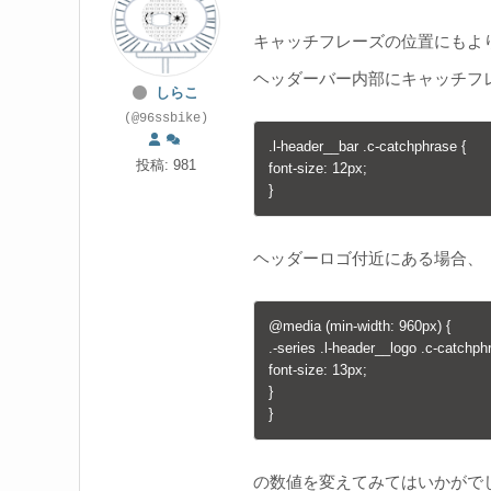
キャッチフレーズの位置にもより
ヘッダーバー内部にキャッチフ
しらこ
(@96ssbike)
.l-header__bar .c-catchphrase {

投稿: 981
font-size: 12px;

}
ヘッダーロゴ付近にある場合、
@media (min-width: 960px) {

.-series .l-header__logo .c-catchphr
font-size: 13px;

}

}
の数値を変えてみてはいかがで