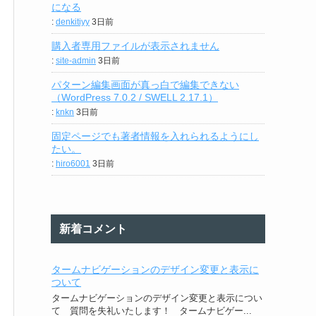
になる
:
denkitiyy
3日前
購入者専用ファイルが表示されません
:
site-admin
3日前
パターン編集画面が真っ白で編集できない
（WordPress 7.0.2 / SWELL 2.17.1）
:
knkn
3日前
固定ページでも著者情報を入れられるようにし
たい。
:
hiro6001
3日前
新着コメント
タームナビゲーションのデザイン変更と表示に
ついて
タームナビゲーションのデザイン変更と表示につい
て 質問を失礼いたします！ タームナビゲー...