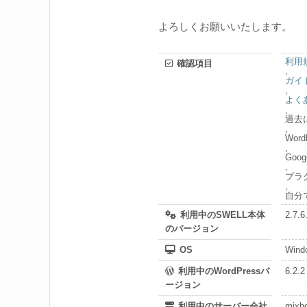
よろしくお願いいたします。
利用
確認項目
,
ガイ
,
よく
,
過去
,
Wor
,
Go
,
プラ
,
自分
利用中のSWELL本体
2.7.6
のバージョン
OS
Wind
利用中のWordPressバ
6.2.2
ージョン
利用中のサーバー会社
mixh