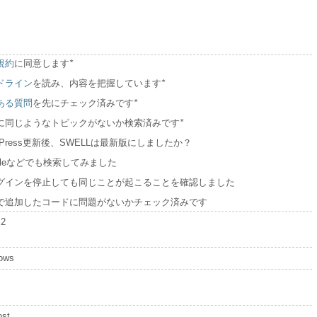
規約
に同意します
*
ドライン
を読み、内容を把握しています
*
ある質問
を先にチェック済みです
*
に同じようなトピックがないか検索済みです
*
dPress更新後、SWELLは最新版にしましたか？
ogleなどでも検索してみました
グインを停止しても同じことが起こることを確認しました
で追加したコードに問題がないかチェック済みです
.2
ows
ost