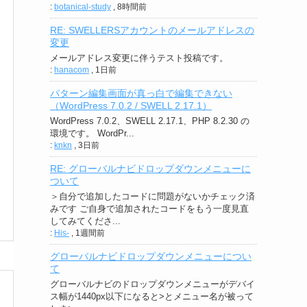
:
botanical-study
,
8時間前
RE: SWELLERSアカウントのメールアドレスの
変更
メールアドレス変更に伴うテスト投稿です。
:
hanacom
,
1日前
パターン編集画面が真っ白で編集できない
（WordPress 7.0.2 / SWELL 2.17.1）
WordPress 7.0.2、SWELL 2.17.1、PHP 8.2.30 の
環境です。 WordPr...
:
knkn
,
3日前
RE: グローバルナビドロップダウンメニューに
ついて
＞自分で追加したコードに問題がないかチェック済
みです ご自身で追加されたコードをもう一度見直
してみてくださ...
:
His-
,
1週間前
グローバルナビドロップダウンメニューについ
て
グローバルナビのドロップダウンメニューがデバイ
ス幅が1440px以下になると>とメニュー名が被って