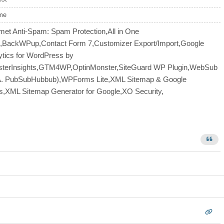
me
met Anti-Spam: Spam Protection,All in One
BackWPup,Contact Form 7,Customizer Export/Import,Google
ytics for WordPress by
terInsights,GTM4WP,OptinMonster,SiteGuard WP Plugin,WebSub
. PubSubHubbub),WPForms Lite,XML Sitemap & Google
,XML Sitemap Generator for Google,XO Security,