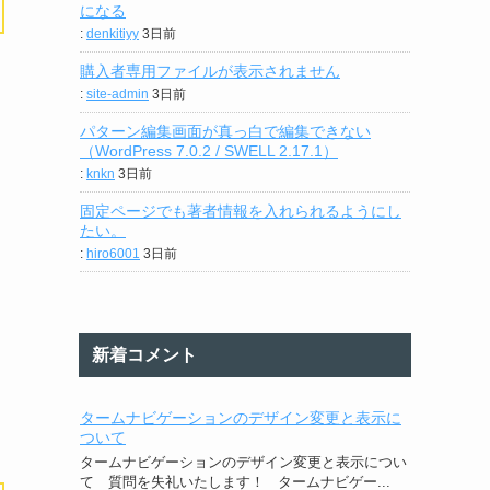
になる
:
denkitiyy
3日前
購入者専用ファイルが表示されません
:
site-admin
3日前
パターン編集画面が真っ白で編集できない
（WordPress 7.0.2 / SWELL 2.17.1）
:
knkn
3日前
固定ページでも著者情報を入れられるようにし
たい。
:
hiro6001
3日前
新着コメント
タームナビゲーションのデザイン変更と表示に
ついて
タームナビゲーションのデザイン変更と表示につい
て 質問を失礼いたします！ タームナビゲー...