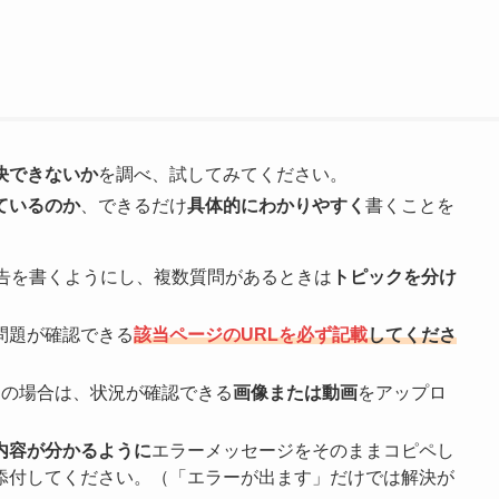
決できないか
を調べ、試してみてください。
ているのか
、できるだけ
具体的にわかりやすく
書くことを
告を書くようにし、複数質問があるときは
トピックを分け
問題が確認できる
該当ページのURLを必ず記載
してくださ
題の場合は、状況が確認できる
画像または動画
をアップロ
内容が分かるように
エラーメッセージをそのままコピペし
添付してください。（「エラーが出ます」だけでは解決が