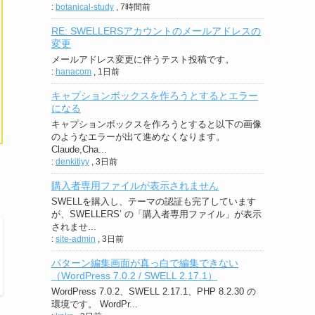
:
botanical-study
,
7時間前
RE: SWELLERSアカウントのメールアドレスの
変更
メールアドレス変更に伴うテスト投稿です。
:
hanacom
,
1日前
キャプションボックスを作ろうとするとエラー
になる
キャプションボックスを作ろうとすると以下の画像
のようなエラーが出て進めなくなります。
Claude,Cha...
:
denkitiyy
,
3日前
購入者専用ファイルが表示されません
SWELLを購入し、テーマの認証も完了しています
が、SWELLERS’ の「購入者専用ファイル」が表示
されませ...
:
site-admin
,
3日前
パターン編集画面が真っ白で編集できない
（WordPress 7.0.2 / SWELL 2.17.1）
WordPress 7.0.2、SWELL 2.17.1、PHP 8.2.30 の
環境です。 WordPr...