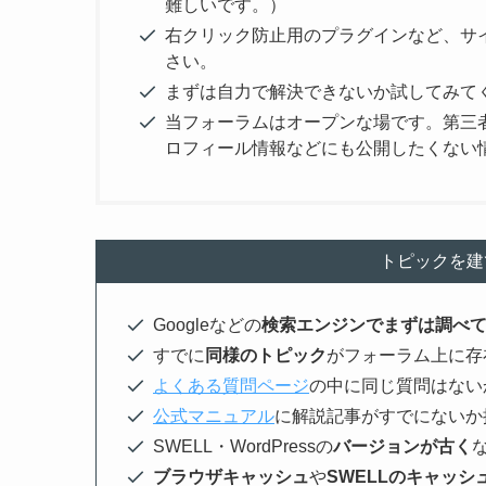
難しいです。）
右クリック防止用のプラグインなど、サ
さい。
まずは自力で解決できないか試してみて
当フォーラムはオープンな場です。第三
ロフィール情報などにも公開したくない
トピックを建
Googleなどの
検索エンジンでまずは調べ
すでに
同様のトピック
がフォーラム上に存
よくある質問ページ
の中に同じ質問はない
公式マニュアル
に解説記事がすでにないか
SWELL・WordPressの
バージョンが古く
ブラウザキャッシュ
や
SWELLのキャッシ