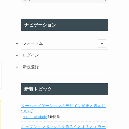
ナビゲーション
フォーラム
ログイン
新規登録
新着トピック
タームナビゲーションのデザイン変更と表示に
ついて
:
botanical-study
7時間前
キャプションボックスを作ろうとするとエラー