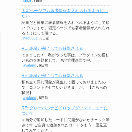
:
knkn
,
3日前
固定ページでも著者情報を入れられるようにし
たい。
記事だと簡単に著者情報を入れられるようにして頂
いていますが、固定ページでも著者情報が入れられ
るようにして頂ける...
:
hiro6001
,
3日前
RE: 認証が完了しても解除される
できました！ 私がやった事は、プラグインの怪し
いものを無効化して、 WP管理画面で申...
:
ayaland
,
6日前
RE: 認証が完了しても解除される
私も全く同じ現象が発生して困っておりましたの
で、コメントさせていただきました。 【こちらの
状況】 ...
:
ayaland
,
6日前
RE: グローバルナビドロップダウンメニューに
ついて
＞自分で追加したコードに問題がないかチェック済
みです ご自身で追加されたコードをもう一度見直
してみてくださ...