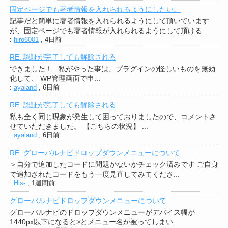
固定ページでも著者情報を入れられるようにしたい。
記事だと簡単に著者情報を入れられるようにして頂いています
が、固定ページでも著者情報が入れられるようにして頂ける...
:
hiro6001
,
4日前
RE: 認証が完了しても解除される
できました！ 私がやった事は、プラグインの怪しいものを無効
化して、 WP管理画面で申...
:
ayaland
,
6日前
RE: 認証が完了しても解除される
私も全く同じ現象が発生して困っておりましたので、コメントさ
せていただきました。 【こちらの状況】 ...
:
ayaland
,
6日前
RE: グローバルナビドロップダウンメニューについて
＞自分で追加したコードに問題がないかチェック済みです ご自身
で追加されたコードをもう一度見直してみてくださ...
:
His-
,
1週間前
グローバルナビドロップダウンメニューについて
グローバルナビのドロップダウンメニューがデバイス幅が
1440px以下になると>とメニュー名が被ってしまい...