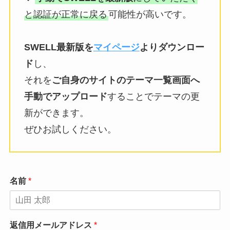
と認証が正常に戻る
可能性が高いです。
SWELL最新版を
マイページ
よりダウンロー
ド
し、
それを
ご自身のサイトのテーマ一覧画面へ
手動でアップロード
することでテーマの更
新ができます。
ぜひお試しください。
名前
*
返信用メールアドレス
*