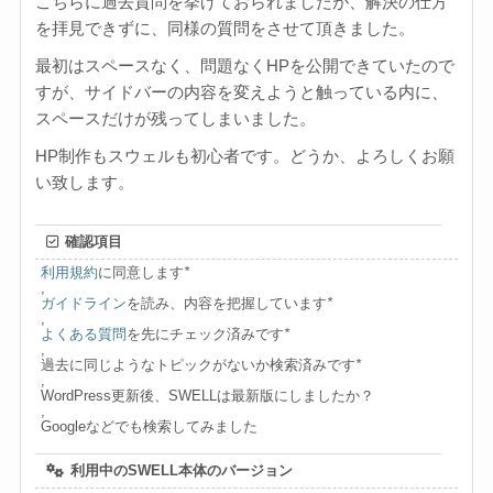
こちらに過去質問を挙げておられましたが、解決の仕方
を拝見できずに、同様の質問をさせて頂きました。
最初はスペースなく、問題なくHPを公開できていたので
すが、サイドバーの内容を変えようと触っている内に、
スペースだけが残ってしまいました。
HP制作もスウェルも初心者です。どうか、よろしくお願
い致します。
確認項目
利用規約
に同意します
*
,
ガイドライン
を読み、内容を把握しています
*
,
よくある質問
を先にチェック済みです
*
,
過去に同じようなトピックがないか検索済みです
*
,
WordPress更新後、SWELLは最新版にしましたか？
,
Googleなどでも検索してみました
利用中のSWELL本体のバージョン