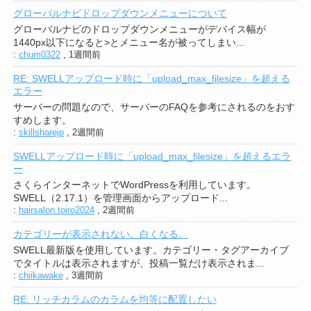
グローバルナビドロップダウンメニューについて
グローバルナビのドロップダウンメニューがデバイス幅が
1440px以下になると>とメニュー名が被ってしまい...
:
chum0322
,
1週間前
RE: SWELLアップロード時に「upload_max_filesize」を超える
エラー
サーバーの問題なので、サーバーのFAQを参考にされるのをおす
すめします。
:
skillsharejp
,
2週間前
SWELLアップロード時に「upload_max_filesize」を超えるエラ
ー
さくらインターネットでWordPressを利用しています。
SWELL（2.17.1）を管理画面からアップロード...
:
hairsalon.toiro2024
,
2週間前
カテゴリーが表示されない。白くなる。
SWELL最新版を使用しています。カテゴリー・タグアーカイブ
でタイトルは表示されますが、投稿一覧だけ表示されま...
:
chiikawake
,
3週間前
RE: リッチカラムのカラムを均等に配置したい