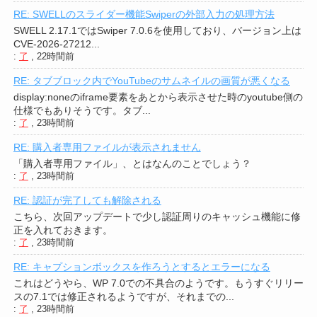
RE: SWELLのスライダー機能Swiperの外部入力の処理方法
SWELL 2.17.1ではSwiper 7.0.6を使用しており、バージョン上は
CVE-2026-27212...
:
了
,
22時間前
RE: タブブロック内でYouTubeのサムネイルの画質が悪くなる
display:noneのiframe要素をあとから表示させた時のyoutube側の
仕様でもありそうです。タブ...
:
了
,
23時間前
RE: 購入者専用ファイルが表示されません
「購入者専用ファイル」、とはなんのことでしょう？
:
了
,
23時間前
RE: 認証が完了しても解除される
こちら、次回アップデートで少し認証周りのキャッシュ機能に修
正を入れておきます。
:
了
,
23時間前
RE: キャプションボックスを作ろうとするとエラーになる
これはどうやら、WP 7.0での不具合のようです。もうすぐリリー
スの7.1では修正されるようですが、それまでの...
:
了
,
23時間前