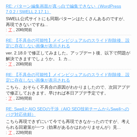
RE: パターン編集画面が真っ白で編集できない（WordPress
7.0.2 / SWELL 2.17.1）
SWELL公式サイトにも同期パターンはたくさんあるのですが、
再現できないですね...
:
了
,
20時間前
RE: 【不具合の可能性】メインビジュアルのスライド削除後、設
定に存在しない画像が表示される
ver. 2.18.0 で修正してみました。アップデート後、以下で問題が
解決できますでしょうか。 1. カ...
:
了
,
20時間前
RE: 【不具合の可能性】メインビジュアルのスライド削除後、設
定に存在しない画像が表示される
こちら、おそらく不具合の原因がわかりましたので、次回アプデ
で修正しておきます。早ければ本日アプデ予定です。
:
了
,
22時間前
RE: SwellとAIO SEOの干渉（AIO SEO技術チームからSwellへの
バグ対応依頼）
こちら再現できずにいて今でも再現できなかったのですが、考え
られる回避策が一つ（効果があるかはわかりませんが）見...
:
了
,
22時間前