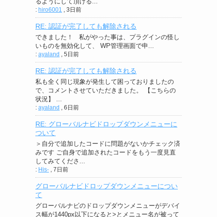
るようにして頂ける...
:
hiro6001
,
3日前
RE: 認証が完了しても解除される
できました！ 私がやった事は、プラグインの怪し
いものを無効化して、 WP管理画面で申...
:
ayaland
,
5日前
RE: 認証が完了しても解除される
私も全く同じ現象が発生して困っておりましたの
で、コメントさせていただきました。 【こちらの
状況】 ...
:
ayaland
,
6日前
RE: グローバルナビドロップダウンメニューに
ついて
＞自分で追加したコードに問題がないかチェック済
みです ご自身で追加されたコードをもう一度見直
してみてくださ...
:
His-
,
7日前
グローバルナビドロップダウンメニューについ
て
グローバルナビのドロップダウンメニューがデバイ
ス幅が1440px以下になると>とメニュー名が被って