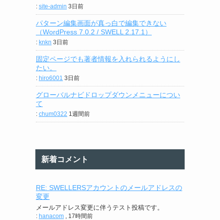
:
site-admin
3日前
パターン編集画面が真っ白で編集できない
（WordPress 7.0.2 / SWELL 2.17.1）
:
knkn
3日前
固定ページでも著者情報を入れられるようにし
たい。
:
hiro6001
3日前
グローバルナビドロップダウンメニューについ
て
:
chum0322
1週間前
新着コメント
RE: SWELLERSアカウントのメールアドレスの
変更
メールアドレス変更に伴うテスト投稿です。
:
hanacom
,
17時間前