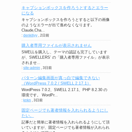
キャプションボックスを作ろうとするとエラー
になる
キャプションボックスを作ろうとすると以下の画像
のようなエラーが出て進めなくなります。
Claude,Cha...
:
denkitiyy
,
2日前
購入者専用ファイルが表示されません
SWELLを購入し、テーマの認証も完了しています
が、SWELLERS’ の「購入者専用ファイル」が表示
されませ...
:
site-admin
,
3日前
パターン編集画面が真っ白で編集できない
（WordPress 7.0.2 / SWELL 2.17.1）
WordPress 7.0.2、SWELL 2.17.1、PHP 8.2.30 の
環境です。 WordPr...
:
knkn
,
3日前
固定ページでも著者情報を入れられるようにし
たい。
記事だと簡単に著者情報を入れられるようにして頂
いていますが、固定ページでも著者情報が入れられ