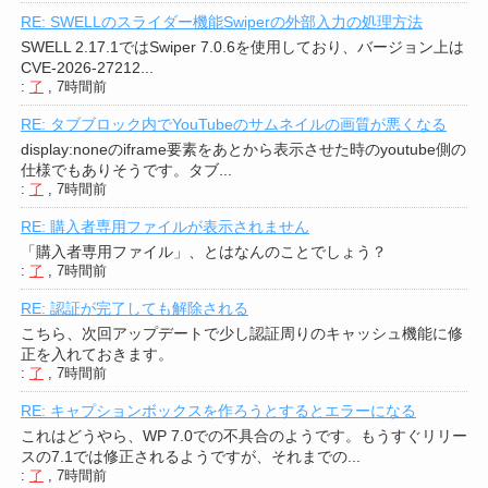
RE: SWELLのスライダー機能Swiperの外部入力の処理方法
SWELL 2.17.1ではSwiper 7.0.6を使用しており、バージョン上は
CVE-2026-27212...
:
了
,
7時間前
RE: タブブロック内でYouTubeのサムネイルの画質が悪くなる
display:noneのiframe要素をあとから表示させた時のyoutube側の
仕様でもありそうです。タブ...
:
了
,
7時間前
RE: 購入者専用ファイルが表示されません
「購入者専用ファイル」、とはなんのことでしょう？
:
了
,
7時間前
RE: 認証が完了しても解除される
こちら、次回アップデートで少し認証周りのキャッシュ機能に修
正を入れておきます。
:
了
,
7時間前
RE: キャプションボックスを作ろうとするとエラーになる
これはどうやら、WP 7.0での不具合のようです。もうすぐリリー
スの7.1では修正されるようですが、それまでの...
:
了
,
7時間前