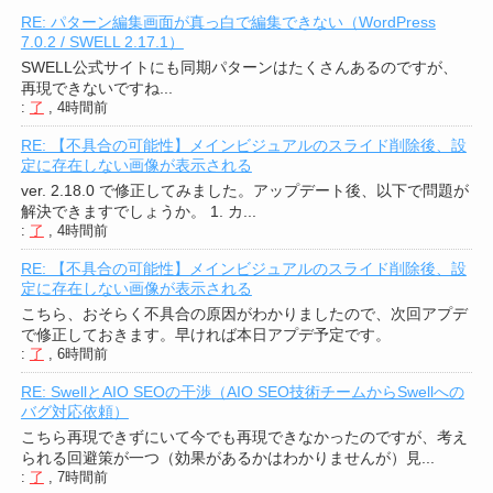
RE: パターン編集画面が真っ白で編集できない（WordPress
7.0.2 / SWELL 2.17.1）
SWELL公式サイトにも同期パターンはたくさんあるのですが、
再現できないですね...
:
了
,
4時間前
RE: 【不具合の可能性】メインビジュアルのスライド削除後、設
定に存在しない画像が表示される
ver. 2.18.0 で修正してみました。アップデート後、以下で問題が
解決できますでしょうか。 1. カ...
:
了
,
4時間前
RE: 【不具合の可能性】メインビジュアルのスライド削除後、設
定に存在しない画像が表示される
こちら、おそらく不具合の原因がわかりましたので、次回アプデ
で修正しておきます。早ければ本日アプデ予定です。
:
了
,
6時間前
RE: SwellとAIO SEOの干渉（AIO SEO技術チームからSwellへの
バグ対応依頼）
こちら再現できずにいて今でも再現できなかったのですが、考え
られる回避策が一つ（効果があるかはわかりませんが）見...
:
了
,
7時間前