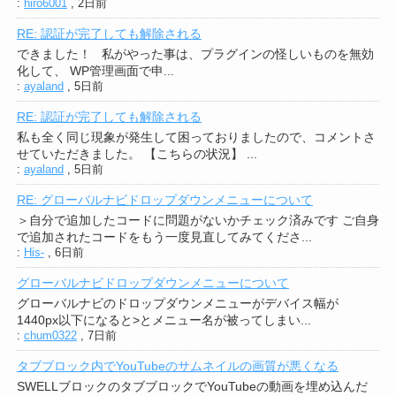
:
hiro6001
,
2日前
RE: 認証が完了しても解除される
できました！ 私がやった事は、プラグインの怪しいものを無効
化して、 WP管理画面で申...
:
ayaland
,
5日前
RE: 認証が完了しても解除される
私も全く同じ現象が発生して困っておりましたので、コメントさ
せていただきました。 【こちらの状況】 ...
:
ayaland
,
5日前
RE: グローバルナビドロップダウンメニューについて
＞自分で追加したコードに問題がないかチェック済みです ご自身
で追加されたコードをもう一度見直してみてくださ...
:
His-
,
6日前
グローバルナビドロップダウンメニューについて
グローバルナビのドロップダウンメニューがデバイス幅が
1440px以下になると>とメニュー名が被ってしまい...
:
chum0322
,
7日前
タブブロック内でYouTubeのサムネイルの画質が悪くなる
SWELLブロックのタブブロックでYouTubeの動画を埋め込んだ