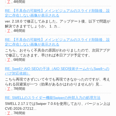
:
了
,
4時間前
RE: 【不具合の可能性】メインビジュアルのスライド削除後、設
定に存在しない画像が表示される
ver. 2.18.0 で修正してみました。アップデート後、以下で問題が
解決できますでしょうか。 1. カ...
:
了
,
4時間前
RE: 【不具合の可能性】メインビジュアルのスライド削除後、設
定に存在しない画像が表示される
こちら、おそらく不具合の原因がわかりましたので、次回アプデ
で修正しておきます。早ければ本日アプデ予定です。
:
了
,
6時間前
RE: SwellとAIO SEOの干渉（AIO SEO技術チームからSwellへの
バグ対応依頼）
こちら再現できずにいて今でも再現できなかったのですが、考え
られる回避策が一つ（効果があるかはわかりませんが）見...
:
了
,
7時間前
RE: SWELLのスライダー機能Swiperの外部入力の処理方法
SWELL 2.17.1ではSwiper 7.0.6を使用しており、バージョン上は
CVE-2026-27212...
:
了
,
7時間前