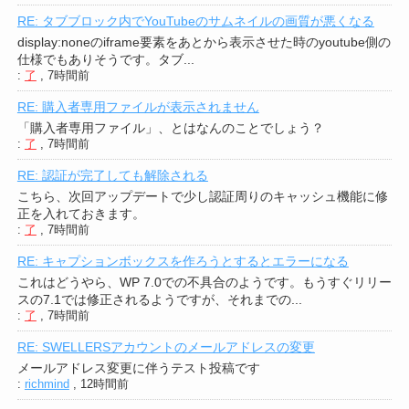
RE: タブブロック内でYouTubeのサムネイルの画質が悪くなる
display:noneのiframe要素をあとから表示させた時のyoutube側の
仕様でもありそうです。タブ...
:
了
,
7時間前
RE: 購入者専用ファイルが表示されません
「購入者専用ファイル」、とはなんのことでしょう？
:
了
,
7時間前
RE: 認証が完了しても解除される
こちら、次回アップデートで少し認証周りのキャッシュ機能に修
正を入れておきます。
:
了
,
7時間前
RE: キャプションボックスを作ろうとするとエラーになる
これはどうやら、WP 7.0での不具合のようです。もうすぐリリー
スの7.1では修正されるようですが、それまでの...
:
了
,
7時間前
RE: SWELLERSアカウントのメールアドレスの変更
メールアドレス変更に伴うテスト投稿です
:
richmind
,
12時間前