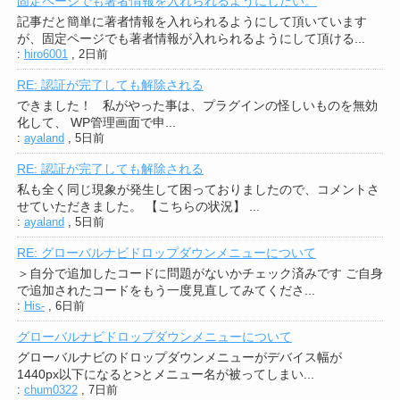
固定ページでも著者情報を入れられるようにしたい。
記事だと簡単に著者情報を入れられるようにして頂いています
が、固定ページでも著者情報が入れられるようにして頂ける...
:
hiro6001
,
2日前
RE: 認証が完了しても解除される
できました！ 私がやった事は、プラグインの怪しいものを無効
化して、 WP管理画面で申...
:
ayaland
,
5日前
RE: 認証が完了しても解除される
私も全く同じ現象が発生して困っておりましたので、コメントさ
せていただきました。 【こちらの状況】 ...
:
ayaland
,
5日前
RE: グローバルナビドロップダウンメニューについて
＞自分で追加したコードに問題がないかチェック済みです ご自身
で追加されたコードをもう一度見直してみてくださ...
:
His-
,
6日前
グローバルナビドロップダウンメニューについて
グローバルナビのドロップダウンメニューがデバイス幅が
1440px以下になると>とメニュー名が被ってしまい...
:
chum0322
,
7日前