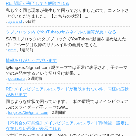
RE: 認証が完了しても解除される
私も全く同じ現象が発生して困っておりましたので、コメントさ
せていただきました。 【こちらの状況】 ...
:
ayaland
,
6日前
タブブロック内でYouTubeのサムネイルの画質が悪くなる
SWELLブロックのタブブロックでYouTubeの動画を埋め込んだ
時、2ページ目以降のサムネイルの画質が悪くな...
:
ame
,
1週間前
情報ありがとうございます
@longzex73gmail-com 親テーマでは正常に表示され、子テーマ
でのみ発生するという切り分け結果、...
:
gotamaru
,
2週間前
RE: メインビジュアルのスライドが反映されない件、同様の症状
があります
同じような症状で困っています。 私の環境ではメインビジュア
ルのスライダーが子テーマ(SW...
:
longzex73@gmail.com
,
2週間前
【不具合の可能性】メインビジュアルのスライド削除後、設定に
存在しない画像が表示される
お世話になっております。 SWELLのメインビジュアルについ