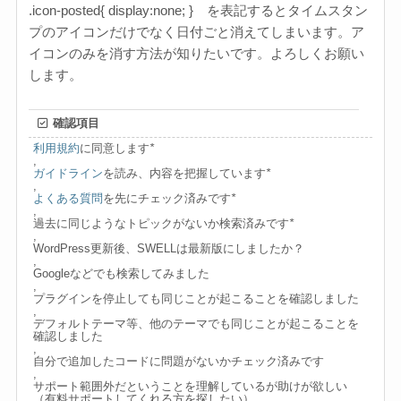
.icon-posted{ display:none; } を表記するとタイムスタン
プのアイコンだけでなく日付ごと消えてしまいます。ア
イコンのみを消す方法が知りたいです。よろしくお願い
します。
確認項目
利用規約
に同意します
*
,
ガイドライン
を読み、内容を把握しています
*
,
よくある質問
を先にチェック済みです
*
,
過去に同じようなトピックがないか検索済みです
*
,
WordPress更新後、SWELLは最新版にしましたか？
,
Googleなどでも検索してみました
,
プラグインを停止しても同じことが起こることを確認しました
,
デフォルトテーマ等、他のテーマでも同じことが起こることを
確認しました
,
自分で追加したコードに問題がないかチェック済みです
,
サポート範囲外だということを理解しているが助けが欲しい
（有料サポートしてくれる方を探したい）