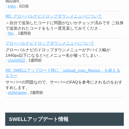
WordPr...
:
knkn
,
6日前
RE: グローバルナビドロップダウンメニューについて
＞自分で追加したコードに問題がないかチェック済みです ご自身
で追加されたコードをもう一度見直してみてくださ...
:
His-
,
1週間前
グローバルナビドロップダウンメニューについて
グローバルナビのドロップダウンメニューがデバイス幅が
1440px以下になると>とメニュー名が被ってしまい...
:
chum0322
,
1週間前
RE: SWELLアップロード時に「upload_max_filesize」を超える
エラー
サーバーの問題なので、サーバーのFAQを参考にされるのをおす
すめします。
:
skillsharejp
,
2週間前
SWELLアップデート情報