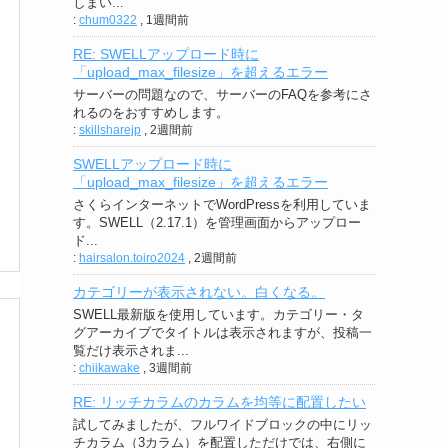
しまい...
:
chum0322
,
1週間前
RE: SWELLアップロード時に
「upload_max_filesize」を超えるエラー
サーバーの問題なので、サーバーのFAQを参考にさ
れるのをおすすめします。
:
skillsharejp
,
2週間前
SWELLアップロード時に
「upload_max_filesize」を超えるエラー
さくらインターネットでWordPressを利用していま
す。SWELL（2.17.1）を管理画面からアップロー
ド...
:
hairsalon.toiro2024
,
2週間前
カテゴリーが表示されない。白くなる。
SWELL最新版を使用しています。カテゴリー・タ
グアーカイブでタイトルは表示されますが、投稿一
覧だけ表示されま...
:
chiikawake
,
3週間前
RE: リッチカラムのカラムを均等に配置したい
試してみましたが、フルワイドブロックの中にリッ
チカラム（3カラム）を配置しただけでは、右側に