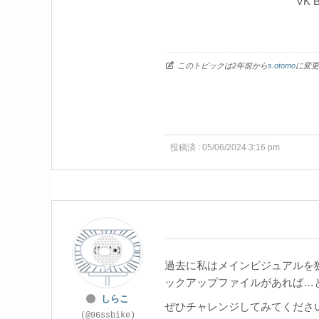
VK B
このトピックは2年前から
s.otomo
に変更
投稿済 : 05/06/2024 3:16 pm
過去に私はメインビジュアルを
ックアップファイルがあれば…
しらこ
ぜひチャレンジしてみてくださ
(@96ssbike)