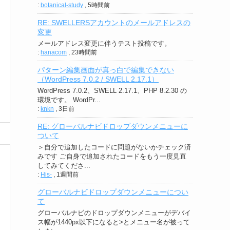
:
botanical-study
,
5時間前
RE: SWELLERSアカウントのメールアドレスの
変更
メールアドレス変更に伴うテスト投稿です。
:
hanacom
,
23時間前
パターン編集画面が真っ白で編集できない
（WordPress 7.0.2 / SWELL 2.17.1）
WordPress 7.0.2、SWELL 2.17.1、PHP 8.2.30 の
環境です。 WordPr...
:
knkn
,
3日前
RE: グローバルナビドロップダウンメニューに
ついて
＞自分で追加したコードに問題がないかチェック済
みです ご自身で追加されたコードをもう一度見直
してみてくださ...
:
His-
,
1週間前
グローバルナビドロップダウンメニューについ
て
グローバルナビのドロップダウンメニューがデバイ
ス幅が1440px以下になると>とメニュー名が被って