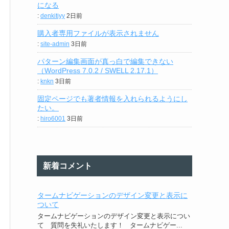
になる
:
denkitiyy
2日前
購入者専用ファイルが表示されません
:
site-admin
3日前
パターン編集画面が真っ白で編集できない
（WordPress 7.0.2 / SWELL 2.17.1）
:
knkn
3日前
固定ページでも著者情報を入れられるようにし
たい。
:
hiro6001
3日前
新着コメント
タームナビゲーションのデザイン変更と表示に
ついて
タームナビゲーションのデザイン変更と表示につい
て 質問を失礼いたします！ タームナビゲー...