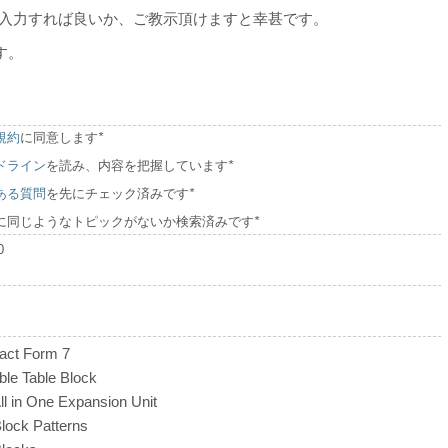
を入力すれば良いか、ご教示頂けますと幸甚です。
す。
規約
に同意します
*
ドライン
を読み、内容を把握しています
*
ある質問
を先にチェック済みです
*
に同じようなトピックがないか検索済みです
*
0
act Form 7
ble Table Block
ll in One Expansion Unit
lock Patterns