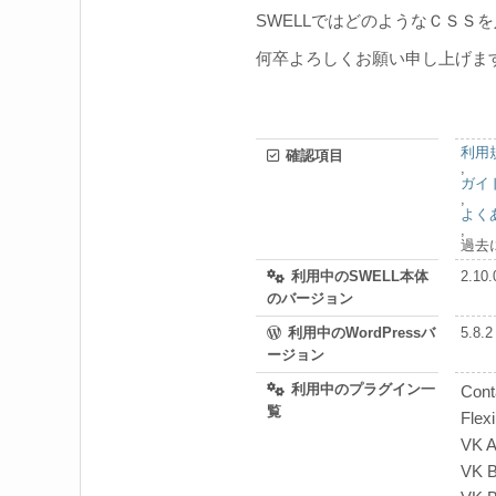
SWELLではどのようなＣＳＳ
何卒よろしくお願い申し上げま
利用
確認項目
,
ガイ
,
よく
,
過去
利用中のSWELL本体
2.10.
のバージョン
利用中のWordPressバ
5.8.2
ージョン
利用中のプラグイン一
Cont
覧
Flexi
VK A
VK B