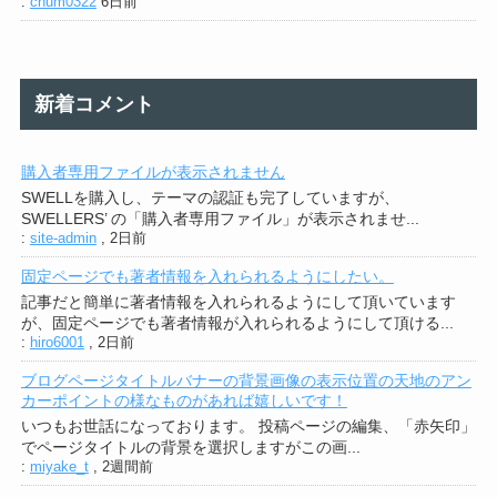
:
chum0322
6日前
新着コメント
購入者専用ファイルが表示されません
SWELLを購入し、テーマの認証も完了していますが、
SWELLERS’ の「購入者専用ファイル」が表示されませ...
:
site-admin
,
2日前
固定ページでも著者情報を入れられるようにしたい。
記事だと簡単に著者情報を入れられるようにして頂いています
が、固定ページでも著者情報が入れられるようにして頂ける...
:
hiro6001
,
2日前
ブログページタイトルバナーの背景画像の表示位置の天地のアン
カーポイントの様なものがあれば嬉しいです！
いつもお世話になっております。 投稿ページの編集、「赤矢印」
でページタイトルの背景を選択しますがこの画...
:
miyake_t
,
2週間前