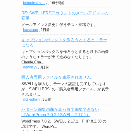
:
botanical-study
,
18時間前
RE: SWELLERSアカウントのメールアドレスの
変更
メールアドレス変更に伴うテスト投稿です。
:
hanacom
,
2日前
キャプションボックスを作ろうとするとエラー
になる
キャプションボックスを作ろうとすると以下の画像
のようなエラーが出て進めなくなります。
Claude,Cha...
:
denkitiyy
,
3日前
購入者専用ファイルが表示されません
SWELLを購入し、テーマの認証も完了しています
が、SWELLERS’ の「購入者専用ファイル」が表示
されませ...
:
site-admin
,
3日前
パターン編集画面が真っ白で編集できない
（WordPress 7.0.2 / SWELL 2.17.1）
WordPress 7.0.2、SWELL 2.17.1、PHP 8.2.30 の
環境です。 WordPr...