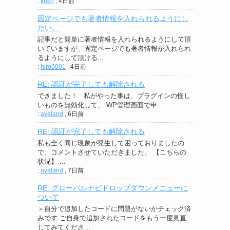
:
knkn
,
4日前
固定ページでも著者情報を入れられるようにし
たい。
記事だと簡単に著者情報を入れられるようにして頂
いていますが、固定ページでも著者情報が入れられ
るようにして頂ける...
:
hiro6001
,
4日前
RE: 認証が完了しても解除される
できました！ 私がやった事は、プラグインの怪し
いものを無効化して、 WP管理画面で申...
:
ayaland
,
6日前
RE: 認証が完了しても解除される
私も全く同じ現象が発生して困っておりましたの
で、コメントさせていただきました。 【こちらの
状況】 ...
:
ayaland
,
7日前
RE: グローバルナビドロップダウンメニューに
ついて
＞自分で追加したコードに問題がないかチェック済
みです ご自身で追加されたコードをもう一度見直
してみてくださ...