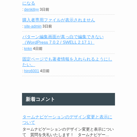
になる
:
denkitiyy
3日前
購入者専用ファイルが表示されません
:
site-admin
3日前
パターン編集画面が真っ白で編集できない
（WordPress 7.0.2 / SWELL 2.17.1）
:
knkn
4日前
固定ページでも著者情報を入れられるようにし
たい。
:
hiro6001
4日前
新着コメント
タームナビゲーションのデザイン変更と表示に
ついて
タームナビゲーションのデザイン変更と表示につい
て 質問を失礼いたします！ タームナビゲー...