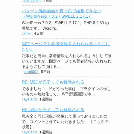
:
site-admin
,
4日前
パターン編集画面が真っ白で編集できない
（WordPress 7.0.2 / SWELL 2.17.1）
WordPress 7.0.2、SWELL 2.17.1、PHP 8.2.30 の
環境です。 WordPr...
:
knkn
,
4日前
固定ページでも著者情報を入れられるようにし
たい。
記事だと簡単に著者情報を入れられるようにして頂
いていますが、固定ページでも著者情報が入れられ
るようにして頂ける...
:
hiro6001
,
5日前
RE: 認証が完了しても解除される
できました！ 私がやった事は、プラグインの怪し
いものを無効化して、 WP管理画面で申...
:
ayaland
,
1週間前
RE: 認証が完了しても解除される
私も全く同じ現象が発生して困っておりましたの
で、コメントさせていただきました。 【こちらの
状況】 ...
:
ayaland
,
1週間前