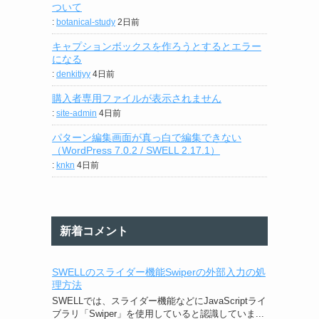
ついて
:
botanical-study
2日前
キャプションボックスを作ろうとするとエラー
になる
:
denkitiyy
4日前
購入者専用ファイルが表示されません
:
site-admin
4日前
パターン編集画面が真っ白で編集できない
（WordPress 7.0.2 / SWELL 2.17.1）
:
knkn
4日前
新着コメント
SWELLのスライダー機能Swiperの外部入力の処
理方法
SWELLでは、スライダー機能などにJavaScriptライ
ブラリ「Swiper」を使用していると認識していま...