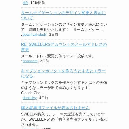
:
HR
,
12時間前
タームナビゲーションのデザイン変更と表示に
ついて
タームナビゲーションのデザイン変更と表示につい
て 質問を失礼いたします！ タームナビゲー...
:
botanical-study
,
2日前
RE: SWELLERSアカウントのメールアドレスの
変更
メールアドレス変更に伴うテスト投稿です。
:
hanacom
,
2日前
キャプションボックスを作ろうとするとエラー
になる
キャプションボックスを作ろうとすると以下の画像
のようなエラーが出て進めなくなります。
Claude,Cha...
:
denkitiyy
,
4日前
購入者専用ファイルが表示されません
SWELLを購入し、テーマの認証も完了しています
が、SWELLERS’ の「購入者専用ファイル」が表示
されませ...