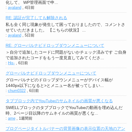
化して、 WP管理画面で申...
:
ayaland
,
4日前
RE: 認証が完了しても解除される
私も全く同じ現象が発生して困っておりましたので、コメントさ
せていただきました。 【こちらの状況】 ...
:
ayaland
,
5日前
RE: グローバルナビドロップダウンメニューについて
＞自分で追加したコードに問題がないかチェック済みです ご自身
で追加されたコードをもう一度見直してみてくださ...
:
His-
,
6日前
グローバルナビドロップダウンメニューについて
グローバルナビのドロップダウンメニューがデバイス幅が
1440px以下になると>とメニュー名が被ってしまい...
:
chum0322
,
6日前
タブブロック内でYouTubeのサムネイルの画質が悪くなる
SWELLブロックのタブブロックでYouTubeの動画を埋め込んだ
時、2ページ目以降のサムネイルの画質が悪くな...
:
ame
,
1週間前
ブログページタイトルバナーの背景画像の表示位置の天地のアン