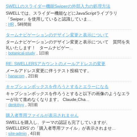
SWELLのスライダー機能Swiperの外部入力の処理方法
SWELLでは、スライダー機能などにJavaScriptライブラリ
「Swiper」を使用していると認識していま...
:
HR
,
5時間前
タームナビゲーションのデザイン変更と表示について
タームナビゲーションのデザイン変更と表示について 質問を失
礼いたします！ タームナビゲー...
:
botanical-study
,
1日前
RE: SWELLERSアカウントのメールアドレスの変更
メールアドレス変更に伴うテスト投稿です。
:
hanacom
,
2日前
キャプションボックスを作ろうとするとエラーになる
キャプションボックスを作ろうとすると以下の画像のようなエラ
ーが出て進めなくなります。 Claude,Cha...
:
denkitiyy
,
3日前
購入者専用ファイルが表示されません
SWELLを購入し、テーマの認証も完了していますが、
SWELLERS’ の「購入者専用ファイル」が表示されませ...
:
site-admin
,
4日前