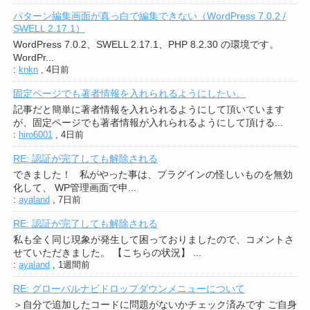
パターン編集画面が真っ白で編集できない（WordPress 7.0.2 /
SWELL 2.17.1）
WordPress 7.0.2、SWELL 2.17.1、PHP 8.2.30 の環境です。
WordPr...
:
knkn
,
4日前
固定ページでも著者情報を入れられるようにしたい。
記事だと簡単に著者情報を入れられるようにして頂いています
が、固定ページでも著者情報が入れられるようにして頂ける...
:
hiro6001
,
4日前
RE: 認証が完了しても解除される
できました！ 私がやった事は、プラグインの怪しいものを無効
化して、 WP管理画面で申...
:
ayaland
,
7日前
RE: 認証が完了しても解除される
私も全く同じ現象が発生して困っておりましたので、コメントさ
せていただきました。 【こちらの状況】 ...
:
ayaland
,
1週間前
RE: グローバルナビドロップダウンメニューについて
＞自分で追加したコードに問題がないかチェック済みです ご自身