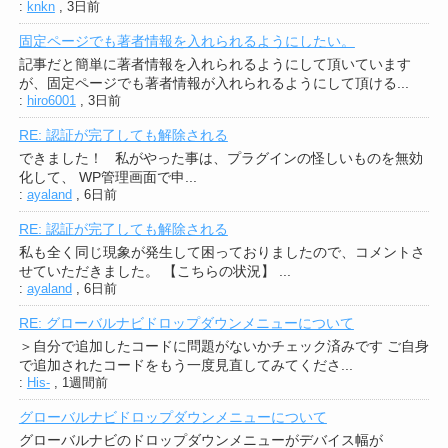
:
knkn
,
3日前
固定ページでも著者情報を入れられるようにしたい。
記事だと簡単に著者情報を入れられるようにして頂いています
が、固定ページでも著者情報が入れられるようにして頂ける...
:
hiro6001
,
3日前
RE: 認証が完了しても解除される
できました！ 私がやった事は、プラグインの怪しいものを無効
化して、 WP管理画面で申...
:
ayaland
,
6日前
RE: 認証が完了しても解除される
私も全く同じ現象が発生して困っておりましたので、コメントさ
せていただきました。 【こちらの状況】 ...
:
ayaland
,
6日前
RE: グローバルナビドロップダウンメニューについて
＞自分で追加したコードに問題がないかチェック済みです ご自身
で追加されたコードをもう一度見直してみてくださ...
:
His-
,
1週間前
グローバルナビドロップダウンメニューについて
グローバルナビのドロップダウンメニューがデバイス幅が