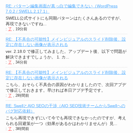
RE: パターン編集画面が真っ白で編集できない（WordPress
7.0.2 / SWELL 2.17.1）
SWELL公式サイトにも同期パターンはたくさんあるのですが、
再現できないですね...
:
了
,
19分前
RE: 【不具合の可能性】メインビジュアルのスライド削除後、設
定に存在しない画像が表示される
ver. 2.18.0 で修正してみました。アップデート後、以下で問題が
解決できますでしょうか。 1. カ...
:
了
,
34分前
RE: 【不具合の可能性】メインビジュアルのスライド削除後、設
定に存在しない画像が表示される
こちら、おそらく不具合の原因がわかりましたので、次回アプデ
で修正しておきます。早ければ本日アプデ予定です。
:
了
,
2時間前
RE: SwellとAIO SEOの干渉（AIO SEO技術チームからSwellへの
バグ対応依頼）
こちら再現できずにいて今でも再現できなかったのですが、考え
られる回避策が一つ（効果があるかはわかりませんが）見...
:
了
,
3時間前