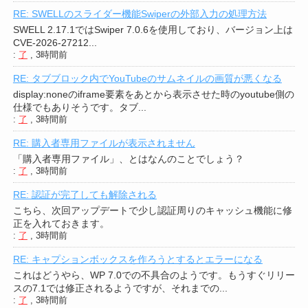
RE: SWELLのスライダー機能Swiperの外部入力の処理方法
SWELL 2.17.1ではSwiper 7.0.6を使用しており、バージョン上は
CVE-2026-27212...
:
了
,
3時間前
RE: タブブロック内でYouTubeのサムネイルの画質が悪くなる
display:noneのiframe要素をあとから表示させた時のyoutube側の
仕様でもありそうです。タブ...
:
了
,
3時間前
RE: 購入者専用ファイルが表示されません
「購入者専用ファイル」、とはなんのことでしょう？
:
了
,
3時間前
RE: 認証が完了しても解除される
こちら、次回アップデートで少し認証周りのキャッシュ機能に修
正を入れておきます。
:
了
,
3時間前
RE: キャプションボックスを作ろうとするとエラーになる
これはどうやら、WP 7.0での不具合のようです。もうすぐリリー
スの7.1では修正されるようですが、それまでの...
:
了
,
3時間前