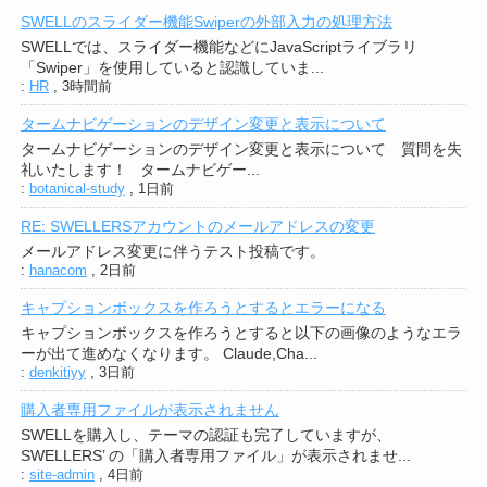
SWELLのスライダー機能Swiperの外部入力の処理方法
SWELLでは、スライダー機能などにJavaScriptライブラリ
「Swiper」を使用していると認識していま...
:
HR
,
3時間前
タームナビゲーションのデザイン変更と表示について
タームナビゲーションのデザイン変更と表示について 質問を失
礼いたします！ タームナビゲー...
:
botanical-study
,
1日前
RE: SWELLERSアカウントのメールアドレスの変更
メールアドレス変更に伴うテスト投稿です。
:
hanacom
,
2日前
キャプションボックスを作ろうとするとエラーになる
キャプションボックスを作ろうとすると以下の画像のようなエラ
ーが出て進めなくなります。 Claude,Cha...
:
denkitiyy
,
3日前
購入者専用ファイルが表示されません
SWELLを購入し、テーマの認証も完了していますが、
SWELLERS’ の「購入者専用ファイル」が表示されませ...
:
site-admin
,
4日前