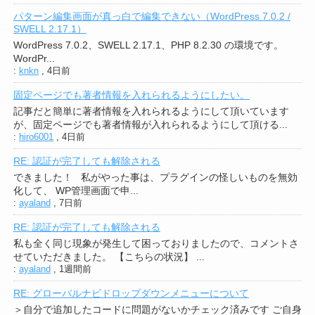
パターン編集画面が真っ白で編集できない（WordPress 7.0.2 /
SWELL 2.17.1）
WordPress 7.0.2、SWELL 2.17.1、PHP 8.2.30 の環境です。
WordPr...
:
knkn
,
4日前
固定ページでも著者情報を入れられるようにしたい。
記事だと簡単に著者情報を入れられるようにして頂いています
が、固定ページでも著者情報が入れられるようにして頂ける...
:
hiro6001
,
4日前
RE: 認証が完了しても解除される
できました！ 私がやった事は、プラグインの怪しいものを無効
化して、 WP管理画面で申...
:
ayaland
,
7日前
RE: 認証が完了しても解除される
私も全く同じ現象が発生して困っておりましたので、コメントさ
せていただきました。 【こちらの状況】 ...
:
ayaland
,
1週間前
RE: グローバルナビドロップダウンメニューについて
＞自分で追加したコードに問題がないかチェック済みです ご自身