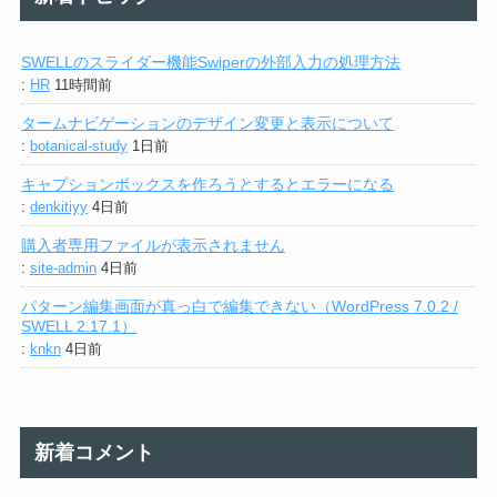
SWELLのスライダー機能Swiperの外部入力の処理方法
:
HR
11時間前
タームナビゲーションのデザイン変更と表示について
:
botanical-study
1日前
キャプションボックスを作ろうとするとエラーになる
:
denkitiyy
4日前
購入者専用ファイルが表示されません
:
site-admin
4日前
パターン編集画面が真っ白で編集できない（WordPress 7.0.2 /
SWELL 2.17.1）
:
knkn
4日前
新着コメント