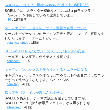
SWELLのスライダー機能Swiperの外部入力の処理方法
SWELLでは、スライダー機能などにJavaScriptライブラリ
「Swiper」を使用していると認識していま...
:
HR
,
11時間前
タームナビゲーションのデザイン変更と表示について
タームナビゲーションのデザイン変更と表示について 質問を失
礼いたします！ タームナビゲー...
:
botanical-study
,
1日前
RE: SWELLERSアカウントのメールアドレスの変更
メールアドレス変更に伴うテスト投稿です。
:
hanacom
,
2日前
キャプションボックスを作ろうとするとエラーになる
キャプションボックスを作ろうとすると以下の画像のようなエラ
ーが出て進めなくなります。 Claude,Cha...
:
denkitiyy
,
4日前
購入者専用ファイルが表示されません
SWELLを購入し、テーマの認証も完了していますが、
SWELLERS’ の「購入者専用ファイル」が表示されませ...
:
site-admin
,
4日前