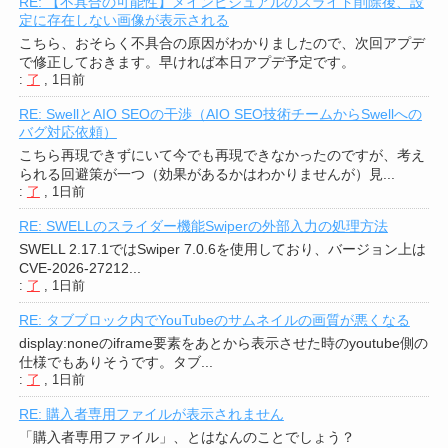
RE: 【不具合の可能性】メインビジュアルのスライド削除後、設
定に存在しない画像が表示される
こちら、おそらく不具合の原因がわかりましたので、次回アプデ
で修正しておきます。早ければ本日アプデ予定です。
:
了
,
1日前
RE: SwellとAIO SEOの干渉（AIO SEO技術チームからSwellへの
バグ対応依頼）
こちら再現できずにいて今でも再現できなかったのですが、考え
られる回避策が一つ（効果があるかはわかりませんが）見...
:
了
,
1日前
RE: SWELLのスライダー機能Swiperの外部入力の処理方法
SWELL 2.17.1ではSwiper 7.0.6を使用しており、バージョン上は
CVE-2026-27212...
:
了
,
1日前
RE: タブブロック内でYouTubeのサムネイルの画質が悪くなる
display:noneのiframe要素をあとから表示させた時のyoutube側の
仕様でもありそうです。タブ...
:
了
,
1日前
RE: 購入者専用ファイルが表示されません
「購入者専用ファイル」、とはなんのことでしょう？