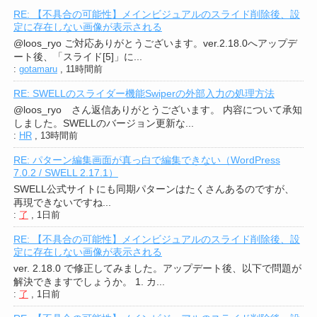
RE: 【不具合の可能性】メインビジュアルのスライド削除後、設
定に存在しない画像が表示される
@loos_ryo ご対応ありがとうございます。ver.2.18.0へアップデ
ート後、「スライド[5]」に...
:
gotamaru
,
11時間前
RE: SWELLのスライダー機能Swiperの外部入力の処理方法
@loos_ryo さん返信ありがとうございます。 内容について承知
しました。SWELLのバージョン更新な...
:
HR
,
13時間前
RE: パターン編集画面が真っ白で編集できない（WordPress
7.0.2 / SWELL 2.17.1）
SWELL公式サイトにも同期パターンはたくさんあるのですが、
再現できないですね...
:
了
,
1日前
RE: 【不具合の可能性】メインビジュアルのスライド削除後、設
定に存在しない画像が表示される
ver. 2.18.0 で修正してみました。アップデート後、以下で問題が
解決できますでしょうか。 1. カ...
:
了
,
1日前