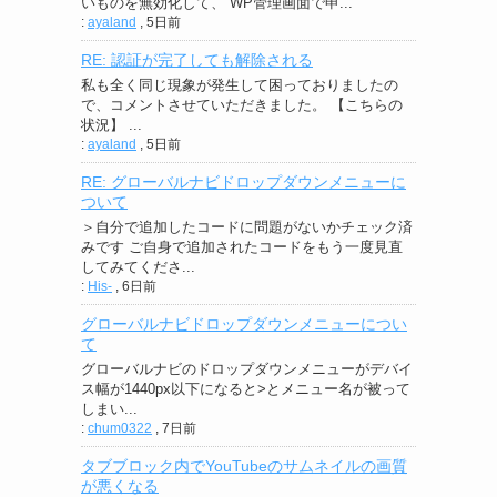
いものを無効化して、 WP管理画面で申...
:
ayaland
,
5日前
RE: 認証が完了しても解除される
私も全く同じ現象が発生して困っておりましたの
で、コメントさせていただきました。 【こちらの
状況】 ...
:
ayaland
,
5日前
RE: グローバルナビドロップダウンメニューに
ついて
＞自分で追加したコードに問題がないかチェック済
みです ご自身で追加されたコードをもう一度見直
してみてくださ...
:
His-
,
6日前
グローバルナビドロップダウンメニューについ
て
グローバルナビのドロップダウンメニューがデバイ
ス幅が1440px以下になると>とメニュー名が被って
しまい...
:
chum0322
,
7日前
タブブロック内でYouTubeのサムネイルの画質
が悪くなる