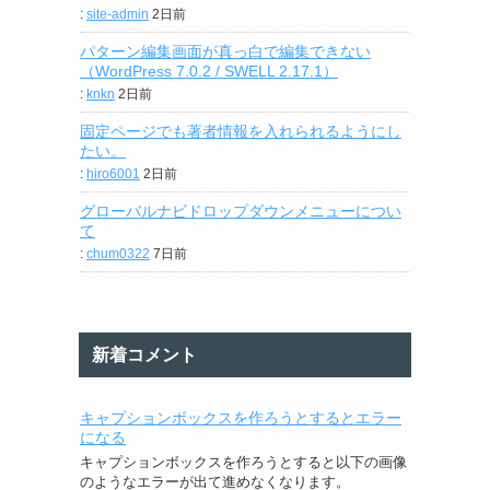
:
site-admin
2日前
パターン編集画面が真っ白で編集できない
（WordPress 7.0.2 / SWELL 2.17.1）
:
knkn
2日前
固定ページでも著者情報を入れられるようにし
たい。
:
hiro6001
2日前
グローバルナビドロップダウンメニューについ
て
:
chum0322
7日前
新着コメント
キャプションボックスを作ろうとするとエラー
になる
キャプションボックスを作ろうとすると以下の画像
のようなエラーが出て進めなくなります。