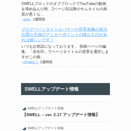
SWELLブロックのタブブロックでYouTubeの動画
を埋め込んだ時、2ページ目以降のサムネイルの画
質が悪くな...
:
ame
,
1週間前
ブログページタイトルバナーの背景画像の表示
位置の天地のアンカーポイントの様なものがあ
れば嬉しいです！
いつもお世話になっております。 投稿ページの編
集、「赤矢印」でページタイトルの背景を選択しま
すがこの画...
:
miyake_t
,
2週間前
SWELLアップデート情報
SWELLアップデート情報
【SWELL – ver. 2.17 アップデート情報】
SWELLアップデート情報