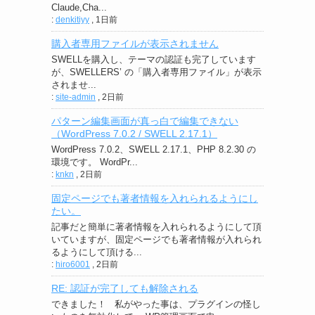
Claude,Cha...
:
denkitiyy
,
1日前
購入者専用ファイルが表示されません
SWELLを購入し、テーマの認証も完了しています
が、SWELLERS’ の「購入者専用ファイル」が表示
されませ...
:
site-admin
,
2日前
パターン編集画面が真っ白で編集できない
（WordPress 7.0.2 / SWELL 2.17.1）
WordPress 7.0.2、SWELL 2.17.1、PHP 8.2.30 の
環境です。 WordPr...
:
knkn
,
2日前
固定ページでも著者情報を入れられるようにし
たい。
記事だと簡単に著者情報を入れられるようにして頂
いていますが、固定ページでも著者情報が入れられ
るようにして頂ける...
:
hiro6001
,
2日前
RE: 認証が完了しても解除される
できました！ 私がやった事は、プラグインの怪し