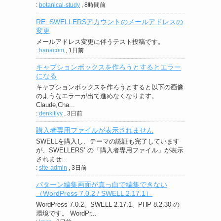
:
botanical-study
,
8時間前
RE: SWELLERSアカウントのメールアドレスの
変更
メールアドレス変更に伴うテスト投稿です。
:
hanacom
,
1日前
キャプションボックスを作ろうとするとエラー
になる
キャプションボックスを作ろうとすると以下の画像
のようなエラーが出て進めなくなります。
Claude,Cha...
:
denkitiyy
,
3日前
購入者専用ファイルが表示されません
SWELLを購入し、テーマの認証も完了しています
が、SWELLERS’ の「購入者専用ファイル」が表示
されませ...
:
site-admin
,
3日前
パターン編集画面が真っ白で編集できない
（WordPress 7.0.2 / SWELL 2.17.1）
WordPress 7.0.2、SWELL 2.17.1、PHP 8.2.30 の
環境です。 WordPr...