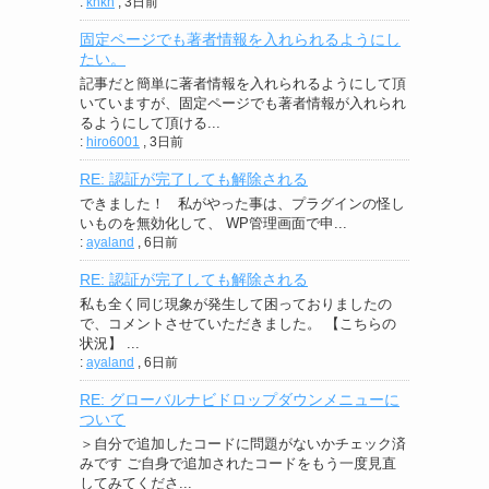
:
knkn
,
3日前
固定ページでも著者情報を入れられるようにし
たい。
記事だと簡単に著者情報を入れられるようにして頂
いていますが、固定ページでも著者情報が入れられ
るようにして頂ける...
:
hiro6001
,
3日前
RE: 認証が完了しても解除される
できました！ 私がやった事は、プラグインの怪し
いものを無効化して、 WP管理画面で申...
:
ayaland
,
6日前
RE: 認証が完了しても解除される
私も全く同じ現象が発生して困っておりましたの
で、コメントさせていただきました。 【こちらの
状況】 ...
:
ayaland
,
6日前
RE: グローバルナビドロップダウンメニューに
ついて
＞自分で追加したコードに問題がないかチェック済
みです ご自身で追加されたコードをもう一度見直
してみてくださ...