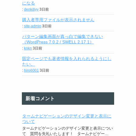
になる
:
denkitiyy
3日前
購入者専用ファイルが表示されません
:
site-admin
3日前
パターン編集画面が真っ白で編集できない
（WordPress 7.0.2 / SWELL 2.17.1）
:
knkn
3日前
固定ページでも著者情報を入れられるようにし
たい。
:
hiro6001
3日前
新着コメント
タームナビゲーションのデザイン変更と表示に
ついて
タームナビゲーションのデザイン変更と表示につい
て 質問を失礼いたします！ タームナビゲー...