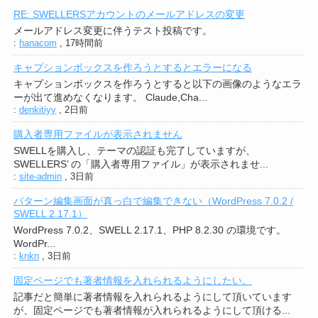
RE: SWELLERSアカウントのメールアドレスの変更
メールアドレス変更に伴うテスト投稿です。
:
hanacom
,
17時間前
キャプションボックスを作ろうとするとエラーになる
キャプションボックスを作ろうとすると以下の画像のようなエラ
ーが出て進めなくなります。 Claude,Cha...
:
denkitiyy
,
2日前
購入者専用ファイルが表示されません
SWELLを購入し、テーマの認証も完了していますが、
SWELLERS’ の「購入者専用ファイル」が表示されませ...
:
site-admin
,
3日前
パターン編集画面が真っ白で編集できない（WordPress 7.0.2 /
SWELL 2.17.1）
WordPress 7.0.2、SWELL 2.17.1、PHP 8.2.30 の環境です。
WordPr...
:
knkn
,
3日前
固定ページでも著者情報を入れられるようにしたい。
記事だと簡単に著者情報を入れられるようにして頂いています
が、固定ページでも著者情報が入れられるようにして頂ける...