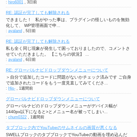
:
hiro6001
,
3日前
RE: 認証が完了しても解除される
できました！ 私がやった事は、プラグインの怪しいものを無効
化して、 WP管理画面で申...
:
ayaland
,
5日前
RE: 認証が完了しても解除される
私も全く同じ現象が発生して困っておりましたので、コメントさ
せていただきました。 【こちらの状況】 ...
:
ayaland
,
6日前
RE: グローバルナビドロップダウンメニューについて
＞自分で追加したコードに問題がないかチェック済みです ご自身
で追加されたコードをもう一度見直してみてくださ...
:
His-
,
1週間前
グローバルナビドロップダウンメニューについて
グローバルナビのドロップダウンメニューがデバイス幅が
1440px以下になると>とメニュー名が被ってしまい...
:
chum0322
,
1週間前
タブブロック内でYouTubeのサムネイルの画質が悪くなる
SWELLブロックのタブブロックでYouTubeの動画を埋め込んだ