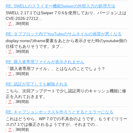
RE: SWELLのスライダー機能Swiperの外部入力の処理方法
SWELL 2.17.1ではSwiper 7.0.6を使用しており、バージョン上は
CVE-2026-27212...
:
了
,
3時間前
RE: タブブロック内でYouTubeのサムネイルの画質が悪くなる
display:noneのiframe要素をあとから表示させた時のyoutube側の
仕様でもありそうです。タブ...
:
了
,
3時間前
RE: 購入者専用ファイルが表示されません
「購入者専用ファイル」、とはなんのことでしょう？
:
了
,
3時間前
RE: 認証が完了しても解除される
こちら、次回アップデートで少し認証周りのキャッシュ機能に修
正を入れておきます。
:
了
,
3時間前
RE: キャプションボックスを作ろうとするとエラーになる
これはどうやら、WP 7.0での不具合のようです。もうすぐリリー
スの7.1では修正されるようですが、それまでの...
:
了
,
3時間前