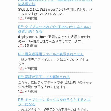
の処理方法
SWELL 2.17.1ではSwiper 7.0.6を使用しており、バ
ージョン上はCVE-2026-27212...
:
了
,
19時間前
RE: タブブロック内でYouTubeのサムネイルの
画質が悪くなる
display:noneのiframe要素をあとから表示させた時
のyoutube側の仕様でもありそうです。タブ...
:
了
,
19時間前
RE: 購入者専用ファイルが表示されません
「購入者専用ファイル」、とはなんのことでしょ
う？
:
了
,
20時間前
RE: 認証が完了しても解除される
こちら、次回アップデートで少し認証周りのキャッ
シュ機能に修正を入れておきます。
:
了
,
20時間前
RE: キャプションボックスを作ろうとするとエ
ラーになる
これはどうやら、WP 7.0での不具合のようです。