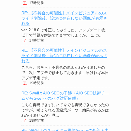
:
了
,
17時間前
RE: 【不具合の可能性】メインビジュアルのス
ライド削除後、設定に存在しない画像が表示さ
れる
ver. 2.18.0 で修正してみました。アップデート後、
以下で問題が解決できますでしょうか。 1. カ...
:
了
,
17時間前
RE: 【不具合の可能性】メインビジュアルのス
ライド削除後、設定に存在しない画像が表示さ
れる
こちら、おそらく不具合の原因がわかりましたの
で、次回アプデで修正しておきます。早ければ本日
アプデ予定です。
:
了
,
19時間前
RE: SwellとAIO SEOの干渉（AIO SEO技術チー
ムからSwellへのバグ対応依頼）
こちら再現できずにいて今でも再現できなかったの
ですが、考えられる回避策が一つ（効果があるかは
わかりませんが）見...
:
了
,
19時間前
RE: SWELLのスライダー機能Swiperの外部入力