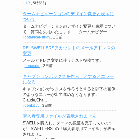
:
HR
,
5時間前
タームナビゲーションのデザイン変更と表示に
ついて
タームナビゲーションのデザイン変更と表示につい
て 質問を失礼いたします！ タームナビゲー...
:
botanical-study
,
1日前
RE: SWELLERSアカウントのメールアドレスの
変更
メールアドレス変更に伴うテスト投稿です。
:
hanacom
,
2日前
キャプションボックスを作ろうとするとエラー
になる
キャプションボックスを作ろうとすると以下の画像
のようなエラーが出て進めなくなります。
Claude,Cha...
:
denkitiyy
,
3日前
購入者専用ファイルが表示されません
SWELLを購入し、テーマの認証も完了しています
が、SWELLERS’ の「購入者専用ファイル」が表示
されませ...