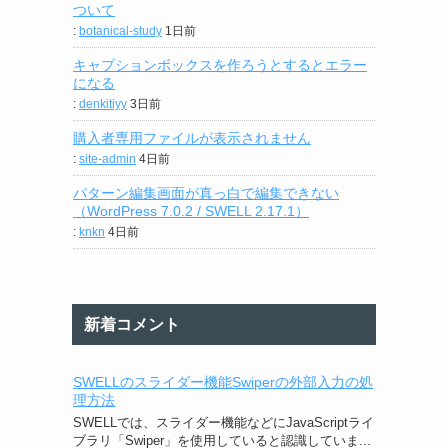
ついて
:
botanical-study
1日前
キャプションボックスを作ろうとするとエラー
になる
:
denkitiyy
3日前
購入者専用ファイルが表示されません
:
site-admin
4日前
パターン編集画面が真っ白で編集できない
（WordPress 7.0.2 / SWELL 2.17.1）
:
knkn
4日前
新着コメント
SWELLのスライダー機能Swiperの外部入力の処
理方法
SWELLでは、スライダー機能などにJavaScriptライ
ブラリ「Swiper」を使用していると認識していま...