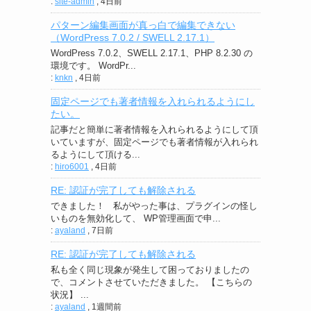
:
site-admin
,
4日前
パターン編集画面が真っ白で編集できない
（WordPress 7.0.2 / SWELL 2.17.1）
WordPress 7.0.2、SWELL 2.17.1、PHP 8.2.30 の
環境です。 WordPr...
:
knkn
,
4日前
固定ページでも著者情報を入れられるようにし
たい。
記事だと簡単に著者情報を入れられるようにして頂
いていますが、固定ページでも著者情報が入れられ
るようにして頂ける...
:
hiro6001
,
4日前
RE: 認証が完了しても解除される
できました！ 私がやった事は、プラグインの怪し
いものを無効化して、 WP管理画面で申...
:
ayaland
,
7日前
RE: 認証が完了しても解除される
私も全く同じ現象が発生して困っておりましたの
で、コメントさせていただきました。 【こちらの
状況】 ...
:
ayaland
,
1週間前