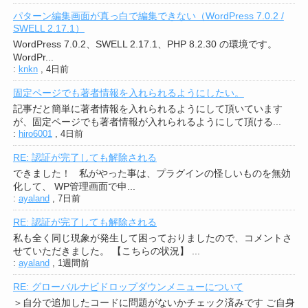
パターン編集画面が真っ白で編集できない（WordPress 7.0.2 /
SWELL 2.17.1）
WordPress 7.0.2、SWELL 2.17.1、PHP 8.2.30 の環境です。
WordPr...
:
knkn
,
4日前
固定ページでも著者情報を入れられるようにしたい。
記事だと簡単に著者情報を入れられるようにして頂いています
が、固定ページでも著者情報が入れられるようにして頂ける...
:
hiro6001
,
4日前
RE: 認証が完了しても解除される
できました！ 私がやった事は、プラグインの怪しいものを無効
化して、 WP管理画面で申...
:
ayaland
,
7日前
RE: 認証が完了しても解除される
私も全く同じ現象が発生して困っておりましたので、コメントさ
せていただきました。 【こちらの状況】 ...
:
ayaland
,
1週間前
RE: グローバルナビドロップダウンメニューについて
＞自分で追加したコードに問題がないかチェック済みです ご自身