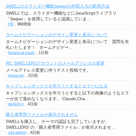
SWELLのスライダー機能Swiperの外部入力の処理方法
SWELLでは、スライダー機能などにJavaScriptライブラリ
「Swiper」を使用していると認識していま...
:
HR
,
9時間前
タームナビゲーションのデザイン変更と表示について
タームナビゲーションのデザイン変更と表示について 質問を失
礼いたします！ タームナビゲー...
:
botanical-study
,
1日前
RE: SWELLERSアカウントのメールアドレスの変更
メールアドレス変更に伴うテスト投稿です。
:
hanacom
,
2日前
キャプションボックスを作ろうとするとエラーになる
キャプションボックスを作ろうとすると以下の画像のようなエラ
ーが出て進めなくなります。 Claude,Cha...
:
denkitiyy
,
4日前
購入者専用ファイルが表示されません
SWELLを購入し、テーマの認証も完了していますが、
SWELLERS’ の「購入者専用ファイル」が表示されませ...
:
site-admin
,
4日前