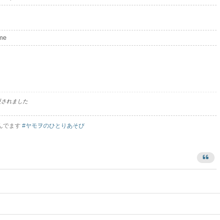
me
更されました
んでます
#ヤモヲのひとりあそび