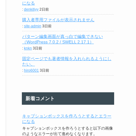
になる
:
denkitiyy
2日前
購入者専用ファイルが表示されません
:
site-admin
3日前
パターン編集画面が真っ白で編集できない
（WordPress 7.0.2 / SWELL 2.17.1）
:
knkn
3日前
固定ページでも著者情報を入れられるようにし
たい。
:
hiro6001
3日前
新着コメント
キャプションボックスを作ろうとするとエラー
になる
キャプションボックスを作ろうとすると以下の画像
のようなエラーが出て進めなくなります。