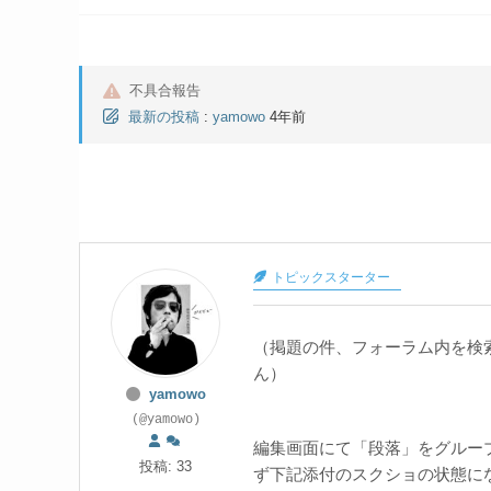
不具合報告
最新の投稿
:
yamowo
4年前
トピックスターター
（掲題の件、フォーラム内を検
ん）
yamowo
(@yamowo)
編集画面にて「段落」をグルー
投稿: 33
ず下記添付のスクショの状態に