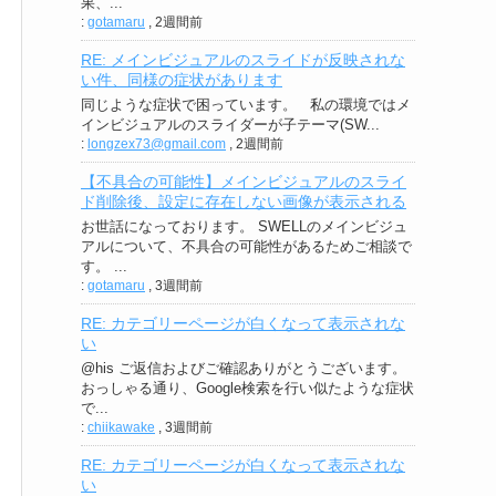
果、...
:
gotamaru
,
2週間前
RE: メインビジュアルのスライドが反映されな
い件、同様の症状があります
同じような症状で困っています。 私の環境ではメ
インビジュアルのスライダーが子テーマ(SW...
:
longzex73@gmail.com
,
2週間前
【不具合の可能性】メインビジュアルのスライ
ド削除後、設定に存在しない画像が表示される
お世話になっております。 SWELLのメインビジュ
アルについて、不具合の可能性があるためご相談で
す。 ...
:
gotamaru
,
3週間前
RE: カテゴリーページが白くなって表示されな
い
@his ご返信およびご確認ありがとうございます。
おっしゃる通り、Google検索を行い似たような症状
で...
:
chiikawake
,
3週間前
RE: カテゴリーページが白くなって表示されな
い