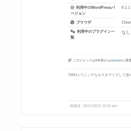
利用中のWordPressバ
6.1.1
ージョン
ブラウザ
Chro
利用中のプラグイン一
なし
覧
このトピックは4年前から
yamowo
に変
SWELLでニッチなカスタマイズして遊
投稿済 : 28/11/2022 10:42 am