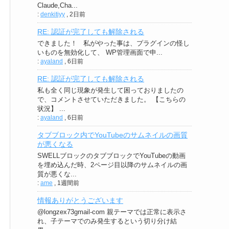
Claude,Cha...
:
denkitiyy
,
2日前
RE: 認証が完了しても解除される
できました！ 私がやった事は、プラグインの怪し
いものを無効化して、 WP管理画面で申...
:
ayaland
,
6日前
RE: 認証が完了しても解除される
私も全く同じ現象が発生して困っておりましたの
で、コメントさせていただきました。 【こちらの
状況】 ...
:
ayaland
,
6日前
タブブロック内でYouTubeのサムネイルの画質
が悪くなる
SWELLブロックのタブブロックでYouTubeの動画
を埋め込んだ時、2ページ目以降のサムネイルの画
質が悪くな...
:
ame
,
1週間前
情報ありがとうございます
@longzex73gmail-com 親テーマでは正常に表示さ
れ、子テーマでのみ発生するという切り分け結