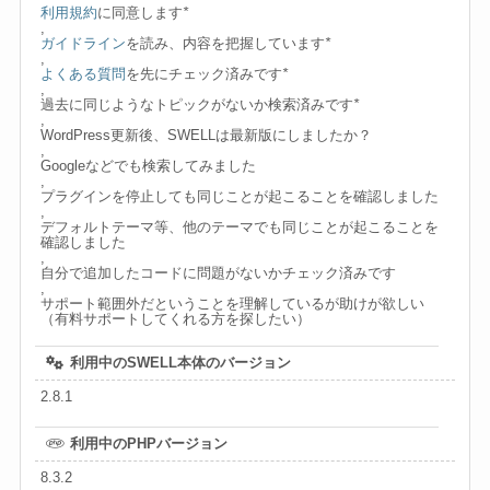
利用規約
に同意します
*
,
ガイドライン
を読み、内容を把握しています
*
,
よくある質問
を先にチェック済みです
*
,
過去に同じようなトピックがないか検索済みです
*
,
WordPress更新後、SWELLは最新版にしましたか？
,
Googleなどでも検索してみました
,
プラグインを停止しても同じことが起こることを確認しました
,
デフォルトテーマ等、他のテーマでも同じことが起こることを
確認しました
,
自分で追加したコードに問題がないかチェック済みです
,
サポート範囲外だということを理解しているが助けが欲しい
（有料サポートしてくれる方を探したい）
利用中のSWELL本体のバージョン
2.8.1
利用中のPHPバージョン
8.3.2