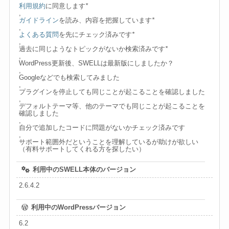
利用規約
に同意します
*
,
ガイドライン
を読み、内容を把握しています
*
,
よくある質問
を先にチェック済みです
*
,
過去に同じようなトピックがないか検索済みです
*
,
WordPress更新後、SWELLは最新版にしましたか？
,
Googleなどでも検索してみました
,
プラグインを停止しても同じことが起こることを確認しました
,
デフォルトテーマ等、他のテーマでも同じことが起こることを
確認しました
,
自分で追加したコードに問題がないかチェック済みです
,
サポート範囲外だということを理解しているが助けが欲しい
（有料サポートしてくれる方を探したい）
利用中のSWELL本体のバージョン
2.6.4.2
利用中のWordPressバージョン
6.2