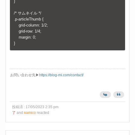
}

/* サムネイル */

.p-articleThumb {

	grid-column: 1/2;

	grid-row: 1/4;

	margin: 0;

}
お問い合わせ先▶︎
https://blog-mi.com/contact/
投稿済 : 17/05/2023 2:35 pm
了
and
namico
reacted