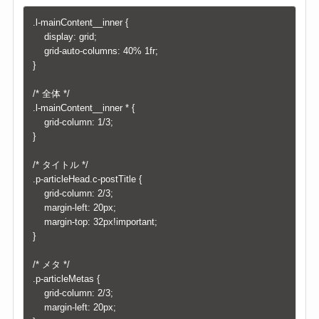
.l-mainContent__inner {

	display: grid;

	grid-auto-columns: 40% 1fr;

}

/* 全体 */

.l-mainContent__inner * {

	grid-column: 1/3;

}

/* タイトル */

.p-articleHead.c-postTitle {

	grid-column: 2/3;

	margin-left: 20px;

	margin-top: 32px!important;

}

/* メタ */

.p-articleMetas {

	grid-column: 2/3;

	margin-left: 20px;
