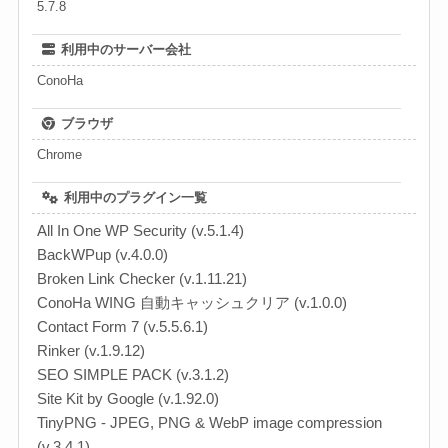
5.7.8
利用中のサーバー会社
ConoHa
ブラウザ
Chrome
利用中のプラグイン一覧
All In One WP Security (v.5.1.4)
BackWPup (v.4.0.0)
Broken Link Checker (v.1.11.21)
ConoHa WING 自動キャッシュクリア (v.1.0.0)
Contact Form 7 (v.5.5.6.1)
Rinker (v.1.9.12)
SEO SIMPLE PACK (v.3.1.2)
Site Kit by Google (v.1.92.0)
TinyPNG - JPEG, PNG & WebP image compression
(v.3.4.1)