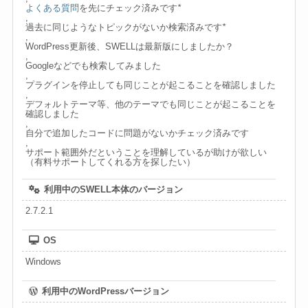
よくある質問
を先にチェック済みです
*
,
過去に同じようなトピックがないか検索済みです
*
,
WordPress更新後、SWELLは最新版にしましたか？
,
Googleなどでも検索してみました
,
プラグインを停止しても同じことが起こることを確認しました
,
デフォルトテーマ等、他のテーマでも同じことが起こることを
確認しました
,
自分で追加したコードに問題がないかチェック済みです
,
サポート範囲外だということを理解しているが助けが欲しい
（有料サポートしてくれる方を探したい）
利用中のSWELL本体のバージョン
2.7.2.1
OS
Windows
利用中のWordPressバージョン