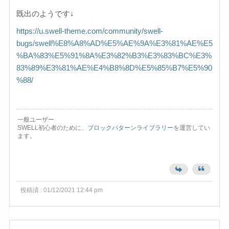
既出のようです↓
https://u.swell-theme.com/community/swell-
bugs/swell%E8%A8%AD%E5%AE%9A%E3%81%AE%E5
%BA%83%E5%91%8A%E3%82%B3%E3%83%BC%E3%
83%89%E3%81%AE%E4%B8%8D%E5%85%B7%E5%90
%88/
一般ユーザー
SWELL初心者のために、
ブロックパターンライブラリー
を運営してい
ます。
投稿済 : 01/12/2021 12:44 pm