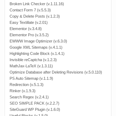
Broken Link Checker (v.1.11.16)
Contact Form 7 (v.5.5.3)
Copy & Delete Posts (v.1.2.3)
Easy Textillate (v.2.01)
Elementor (v.3.4.8)
Elementor Pro (v.3.5.2)
EWWW Image Optimizer (v.6.3.0)
Google XML Sitemaps (v.4.1.1)
Highlighting Code Block (v.1.4.1)
Invisible reCaptcha (v.1.2.3)
MathJax-LaTeX (v.1.3.11)
Optimize Database after Deleting Revisions (v.5.0.110)
PS Auto Sitemap (v.1.1.9)
Redirection (v.5.1.3)
Rinker (v.1.9.3)
Search Regex (v.2.4.1)
SEO SIMPLE PACK (v.2.2.7)
SiteGuard WP Plugin (v.1.6.0)
Useful Blocks (v.1.5.0)