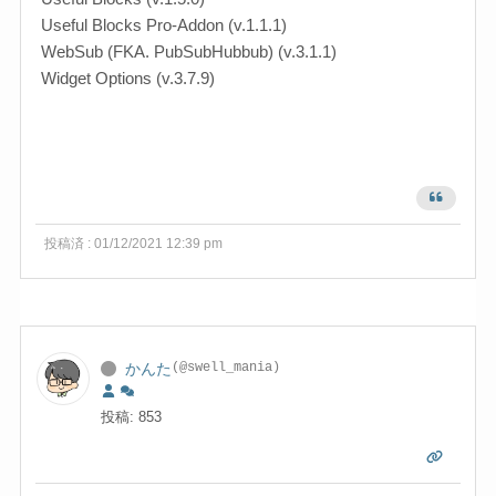
Useful Blocks Pro-Addon (v.1.1.1)
WebSub (FKA. PubSubHubbub) (v.3.1.1)
Widget Options (v.3.7.9)
投稿済 : 01/12/2021 12:39 pm
かんた
(@swell_mania)
投稿: 853