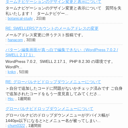
タームナビゲーションのデザイン変更と表示について
タームナビゲーションのデザイン変更と表示について 質問を失
礼いたします！ タームナビゲー...
:
botanical-study
,
2日前
RE: SWELLERSアカウントのメールアドレスの変更
メールアドレス変更に伴うテスト投稿です。
:
hanacom
,
3日前
パターン編集画面が真っ白で編集できない（WordPress 7.0.2 /
SWELL 2.17.1）
WordPress 7.0.2、SWELL 2.17.1、PHP 8.2.30 の環境です。
WordPr...
:
knkn
,
5日前
RE: グローバルナビドロップダウンメニューについて
＞自分で追加したコードに問題がないかチェック済みです ご自身
で追加されたコードをもう一度見直してみてくださ...
:
His-
,
1週間前
グローバルナビドロップダウンメニューについて
グローバルナビのドロップダウンメニューがデバイス幅が
1440px以下になると>とメニュー名が被ってしまい...
:
chum0322
,
1週間前