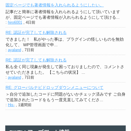
固定ページでも著者情報を入れられるようにしたい。
記事だと簡単に著者情報を入れられるようにして頂いています
が、固定ページでも著者情報が入れられるようにして頂ける...
:
hiro6001
,
4日前
RE: 認証が完了しても解除される
できました！ 私がやった事は、プラグインの怪しいものを無効
化して、 WP管理画面で申...
:
ayaland
,
7日前
RE: 認証が完了しても解除される
私も全く同じ現象が発生して困っておりましたので、コメントさ
せていただきました。 【こちらの状況】 ...
:
ayaland
,
7日前
RE: グローバルナビドロップダウンメニューについて
＞自分で追加したコードに問題がないかチェック済みです ご自身
で追加されたコードをもう一度見直してみてくださ...
:
His-
,
1週間前