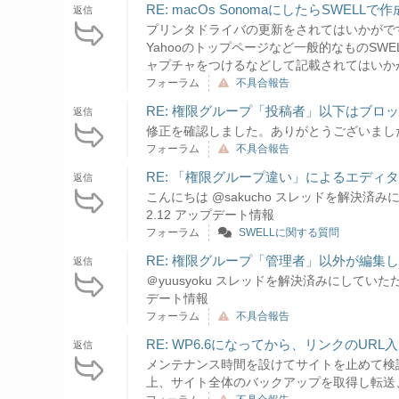
RE: macOs SonomaにしたらSWEL
返信
プリンタドライバの更新をされてはいかがです
Yahooのトップページなど一般的なものS
ャプチャをつけるなどして記載されてはいかが
フォーラム
不具合報告
RE: 権限グループ「投稿者」以下はブロ
返信
修正を確認しました。ありがとうございました。 SW
フォーラム
不具合報告
RE: 「権限グループ違い」によるエデ
返信
こんにちは @sakucho スレッドを解決済みに
2.12 アップデート情報
フォーラム
SWELLに関する質問
RE: 権限グループ「管理者」以外が編集
返信
＠yuusyoku スレッドを解決済みにしていただけ
デート情報
フォーラム
不具合報告
RE: WP6.6になってから、リンクのUR
返信
メンテナンス時間を設けてサイトを止めて検証する テスト
上、サイト全体のバックアップを取得し転送