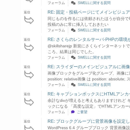
フォーラム
SWELLに関する質問
RE: 固定・投稿ページにてメインビジュ
返信
同じものを作るには依頼されたほうが自分で
投稿のみに常に挿入しておきたい
フォーラム
SWELLに関する質問
RE: さくらのレンタルサーバ-PHPの
返信
@skillsharejp 新規にさくらインタ
ころ、結果は同じでした。
フォーラム
SWELLに関する質問
RE: スライダーのメインビジュアルに画
返信
画像ブロックをグループ化グループ、画像に追
position: relative画像 は position: a
フォーラム
SWELLに関する質問
RE: キャプションボックスにHTMLアンカ
返信
余計なdivが増えると考えもありますけれど
ックになる 「高度な設定」でHTMLアンカ
フォーラム
ご要望
RE: ブロックグループに背景画像を設定
返信
WordPress 6.4 グループブロック 背景画