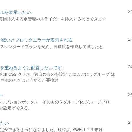
2
アルを表示したい。
毎回挿入する別管理のスライダーを挿入するのはできます
2
環境が低いとブロックエラーが表示される
ーネットでスタンダードプランを契約、同環境を作成して試したと
2
像を重ねるように配置したいです。
加 CSS クラス、独自のものを設定 ごにょごにょグループ は
bsolute; スマホのときはどうするか要検討
2
ー
 キャプションボックス そのものをグループ化 グループブロ
ーの設定ができる。
2
したい
像設定ができるようになりました。現時点, SWELL 2.9 未対