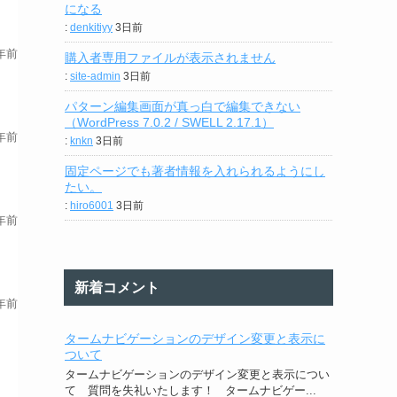
になる
:
denkitiyy
3日前
年前
購入者専用ファイルが表示されません
:
site-admin
3日前
パターン編集画面が真っ白で編集できない
（WordPress 7.0.2 / SWELL 2.17.1）
年前
:
knkn
3日前
固定ページでも著者情報を入れられるようにし
たい。
:
hiro6001
3日前
年前
新着コメント
年前
タームナビゲーションのデザイン変更と表示に
ついて
タームナビゲーションのデザイン変更と表示につい
て 質問を失礼いたします！ タームナビゲー...