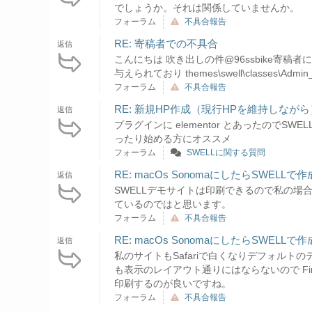
でしょうか。それは関係していませんか。
フォーラム
不具合報告
RE: 寄稿者での不具合
返信
こんにちは 吹き出しの件@96ssbike寄稿者には
与えられており themes\swell\classes\Admin_
フォーラム
不具合報告
RE: 新規HP作成（現行HPを維持しなが
返信
プラグインに elementor とあったのでSW
ったり始める方にオススメ
フォーラム
SWELLに関する質問
RE: macOs SonomaにしたらSWEL
返信
SWELLデモサイトは印刷できるので私の場
ているのではと思います。
フォーラム
不具合報告
RE: macOs SonomaにしたらSWEL
返信
私のサイトもSafariで白くなりデフォルト
も表示のレイアウト通りにはならないので Fir
印刷するのが良いですね。
フォーラム
不具合報告