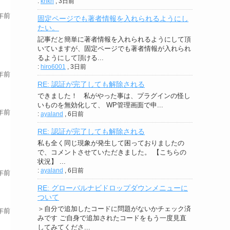
:
knkn
,
3日前
年前
固定ページでも著者情報を入れられるようにし
たい。
記事だと簡単に著者情報を入れられるようにして頂
いていますが、固定ページでも著者情報が入れられ
るようにして頂ける...
:
hiro6001
,
3日前
年前
RE: 認証が完了しても解除される
できました！ 私がやった事は、プラグインの怪し
いものを無効化して、 WP管理画面で申...
年前
:
ayaland
,
6日前
RE: 認証が完了しても解除される
私も全く同じ現象が発生して困っておりましたの
で、コメントさせていただきました。 【こちらの
状況】 ...
:
ayaland
,
6日前
年前
RE: グローバルナビドロップダウンメニューに
ついて
＞自分で追加したコードに問題がないかチェック済
年前
みです ご自身で追加されたコードをもう一度見直
してみてくださ...