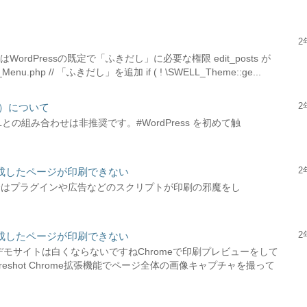
2
WordPressの既定で「ふきだし」に必要な権限 edit_posts が
Menu.php // 「ふきだし」を追加 if ( ! \SWELL_Theme::ge...
2
ら）について
ELLとの組み合わせは非推奨です。#WordPress を初めて触
2
Lで作成したページが印刷できない
合はプラグインや広告などのスクリプトが印刷の邪魔をし
2
Lで作成したページが印刷できない
のデモサイトは白くならないですねChromeで印刷プレビューをして
eshot Chrome拡張機能でページ全体の画像キャプチャを撮って