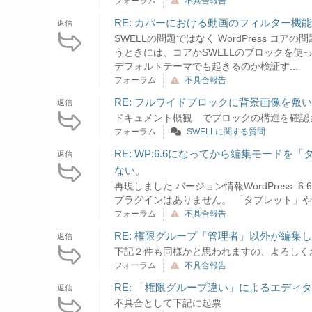
フォーラム
不具合報告
RE: カバーにおける動画のフィルター機
返信
SWELLの問題ではなく WordPress コアの問題の様
うときには、コアかSWELLのブロックを使
デフォルトテーマでも起きるのか検証す...
フォーラム
不具合報告
RE: フルワイドブロックに背景画像を
返信
ドキュメント概観 でブロックの構造を確認
フォーラム
SWELLに関する質問
RE: WP:6.6になってから編集モード
返信
ない。
再現しました バージョン情報WordPress: 6.6
プラグインはありません。 「タブレット」
フォーラム
不具合報告
RE: 権限グループ「管理者」以外が編集
返信
下記２件も同様かと思われますの、よろしくお
フォーラム
不具合報告
RE: 「権限グループ違い」によるエデ
返信
不具合として下記に起票