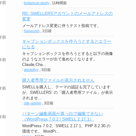
年前
:
botanical-study
,
11時間前
RE: SWELLERSアカウントのメールアドレスの
変更
メールアドレス変更に伴うテスト投稿です。
:
hanacom
,
1日前
年前
キャプションボックスを作ろうとするとエラー
になる
キャプションボックスを作ろうとすると以下の画像
のようなエラーが出て進めなくなります。
年前
Claude,Cha...
:
denkitiyy
,
3日前
購入者専用ファイルが表示されません
SWELLを購入し、テーマの認証も完了しています
年前
が、SWELLERS’ の「購入者専用ファイル」が表示
されませ...
:
site-admin
,
3日前
パターン編集画面が真っ白で編集できない
年前
（WordPress 7.0.2 / SWELL 2.17.1）
WordPress 7.0.2、SWELL 2.17.1、PHP 8.2.30 の
環境です。 WordPr...