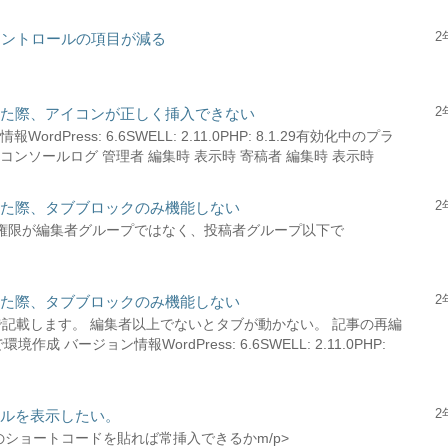
2
コントロールの項目が減る
2
した際、アイコンが正しく挿入できない
ress: 6.6SWELL: 2.11.0PHP: 8.1.29有効化中のプラ
ンソールログ 管理者 編集時 表示時 寄稿者 編集時 表示時
2
した際、タブブロックのみ機能しない
ざいます。権限が編集者グループではなく、投稿者グループ以下で
2
した際、タブブロックのみ機能しない
ので記載します。 編集者以上でないとタブが動かない。 記事の再編
作成 バージョン情報WordPress: 6.6SWELL: 2.11.0PHP:
2
アルを表示したい。
er のショートコードを貼れば常挿入できるかm/p>