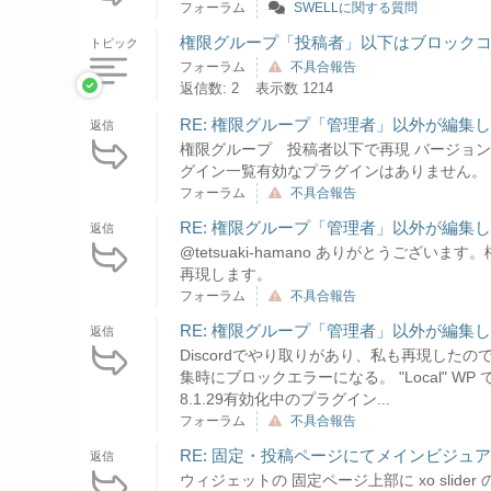
フォーラム
SWELLに関する質問
権限グループ「投稿者」以下はブロック
トピック
フォーラム
不具合報告
返信数: 2
表示数 1214
RE: 権限グループ「管理者」以外が編集
返信
権限グループ 投稿者以下で再現 バージョン情報WordP
グイン一覧有効なプラグインはありません。 コ
フォーラム
不具合報告
RE: 権限グループ「管理者」以外が編集
返信
@tetsuaki-hamano ありがとうご
再現します。
フォーラム
不具合報告
RE: 権限グループ「管理者」以外が編集
返信
Discordでやり取りがあり、私も再現した
集時にブロックエラーになる。 "Local" WP で環境
8.1.29有効化中のプラグイン...
フォーラム
不具合報告
RE: 固定・投稿ページにてメインビジュ
返信
ウィジェットの 固定ページ上部に xo slid