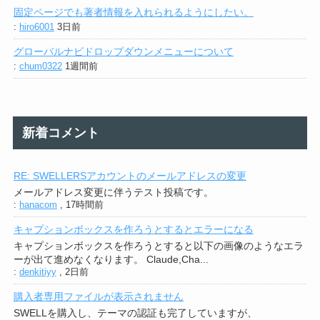
固定ページでも著者情報を入れられるようにしたい。
:
hiro6001
3日前
グローバルナビドロップダウンメニューについて
:
chum0322
1週間前
新着コメント
RE: SWELLERSアカウントのメールアドレスの変更
メールアドレス変更に伴うテスト投稿です。
:
hanacom
,
17時間前
キャプションボックスを作ろうとするとエラーになる
キャプションボックスを作ろうとすると以下の画像のようなエラ
ーが出て進めなくなります。 Claude,Cha...
:
denkitiyy
,
2日前
購入者専用ファイルが表示されません
SWELLを購入し、テーマの認証も完了していますが、